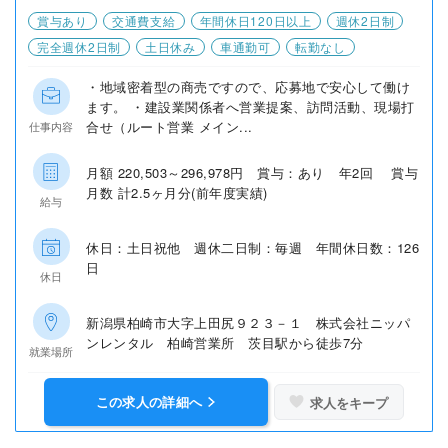
賞与あり
交通費支給
年間休日120日以上
週休2日制
完全週休2日制
土日休み
車通勤可
転勤なし
・地域密着型の商売ですので、応募地で安心して働け
ます。 ・建設業関係者へ営業提案、訪問活動、現場打
合せ（ルート営業 メイン...
仕事内容
月額 220,503～296,978円 賞与：あり 年2回 賞与
月数 計2.5ヶ月分(前年度実績)
給与
休日：土日祝他 週休二日制：毎週 年間休日数：126
日
休日
新潟県柏崎市大字上田尻９２３－１ 株式会社ニッパ
ンレンタル 柏崎営業所 茨目駅から徒歩7分
就業場所
この求人の詳細へ
求人をキープ