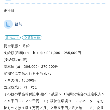
正社員
給与
賞与あり
交通費支給
賃金形態： 月給
支給額(月額) (a + b + c)：221,000～285,000円
[支給額の内訳]
基本給 (a)：206,000～270,000円
定期的に支払われる手当 (b)：
・その他：15,000円
固定残業代 (c)：なし
その他の手当等付記事項(d)：残業２０時間の場合の想定収入２
５５千円～３２９千円 １）福祉住環境コーディネーターをお
持ちの方は１級１万円／月、２級５千円／月支給。 ２）次世