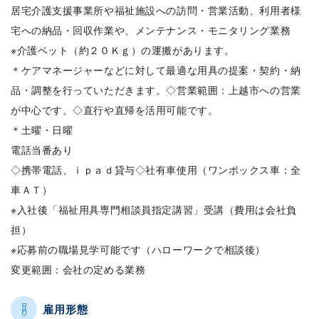
居宅介護支援事業所や福祉施設への訪問・営業活動、利用者様
宅への納品・回収作業や、メンテナンス・モニタリング業務
※介護ベット（約２０Ｋｇ）の運搬があります。
＊ケアマネージャーなどに対して最適な用具の提案・契約・納
品・調整を行っていただきます。◇営業範囲：上越市への営業
が中心です。◇直行や直帰を活用可能です。
＊土曜・日曜
電話当番あり
◇携帯電話、ｉｐａｄ貸与◇社有車使用（ワンボックス車：全
車ＡＴ）
※入社後「福祉用具専門相談員指定講習」受講（費用は会社負
担）
※応募前の職場見学可能です（ハローワークで相談後）
変更範囲：会社の定める業務
雇用形態