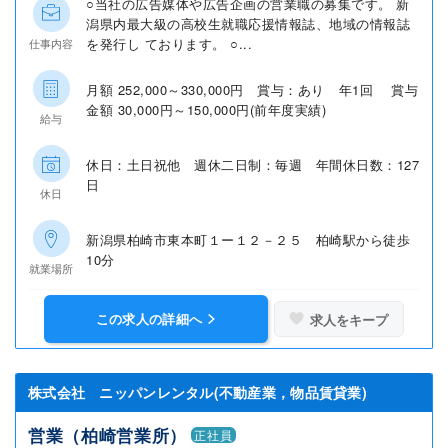
○当社の広告媒体や広告企画の営業職の募集です。 新
潟県内最大級の高校生就職応援情報誌、地域の情報誌
を発行し ております。 ○...
仕事内容
月額 252,000～330,000円 賞与：あり 年1回 賞与
金額 30,000円～150,000円(前年度実績)
給与
休日：土日祝他 週休二日制：毎週 年間休日数：127
日
休日
新潟県柏崎市東本町１ー１２－２５ 柏崎駅から徒歩
10分
就業場所
この求人の詳細へ
求人をキープ
株式会社 ニッパンレンタル(不動産業，物品賃貸業)
営業（柏崎営業所）
正社員