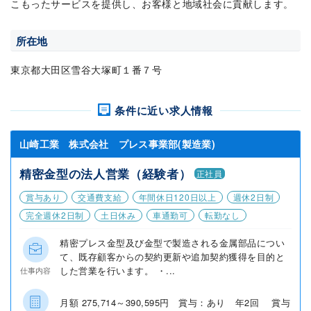
こもったサービスを提供し、お客様と地域社会に貢献します。
所在地
東京都大田区雪谷大塚町１番７号
条件に近い求人情報
山崎工業 株式会社 プレス事業部(製造業)
精密金型の法人営業（経験者）
正社員
賞与あり
交通費支給
年間休日120日以上
週休2日制
完全週休2日制
土日休み
車通勤可
転勤なし
精密プレス金型及び金型で製造される金属部品につい
て、既存顧客からの契約更新や追加契約獲得を目的と
した営業を行います。 ・...
仕事内容
月額 275,714～390,595円 賞与：あり 年2回 賞与