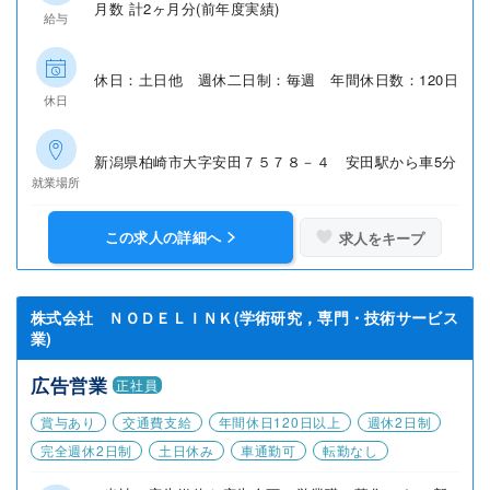
月数 計2ヶ月分(前年度実績)
給与
休日：土日他 週休二日制：毎週 年間休日数：120日
休日
新潟県柏崎市大字安田７５７８－４ 安田駅から車5分
就業場所
この求人の詳細へ
求人をキープ
株式会社 ＮＯＤＥＬＩＮＫ(学術研究，専門・技術サービス
業)
広告営業
正社員
賞与あり
交通費支給
年間休日120日以上
週休2日制
完全週休2日制
土日休み
車通勤可
転勤なし