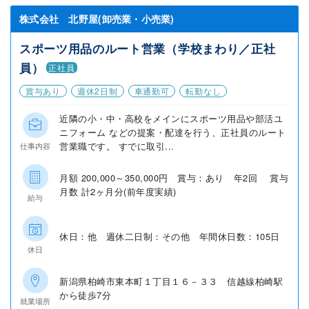
株式会社 北野屋(卸売業・小売業)
スポーツ用品のルート営業（学校まわり／正社
員）
正社員
賞与あり
週休2日制
車通勤可
転勤なし
近隣の小・中・高校をメインにスポーツ用品や部活ユ
ニフォーム などの提案・配達を行う、正社員のルート
営業職です。 すでに取引...
仕事内容
月額 200,000～350,000円 賞与：あり 年2回 賞与
月数 計2ヶ月分(前年度実績)
給与
休日：他 週休二日制：その他 年間休日数：105日
休日
新潟県柏崎市東本町１丁目１６－３３ 信越線柏崎駅
から徒歩7分
就業場所