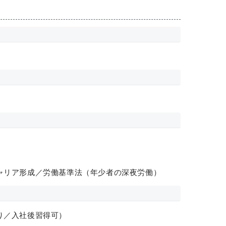
ャリア形成／労働基準法（年少者の深夜労働）
り／入社後習得可）