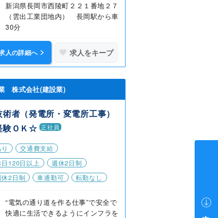
新潟県長岡市西陵町２２１番地２７
（雲出工業団地内） 長岡駅から車
30分
求人をキープ
求人の詳細へ
業 株式会社(建設業)
技術者（発電所・変電所工事）
経験ＯＫ☆
正社員
あり
交通費支給
日120日以上
週休2日制
週休2日制
車通勤可
転勤なし
“電気の通り道を作る仕事”で安全で
快適に生活できるようにインフラを