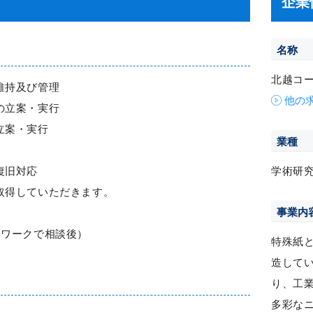
企業
名称
北越コ
維持及び管理
他の
の立案・実行
立案・実行
業種
復旧対応
学術研
取得していただきます。
事業内
ーワークで相談後）
特殊紙
造して
り、工
多彩な