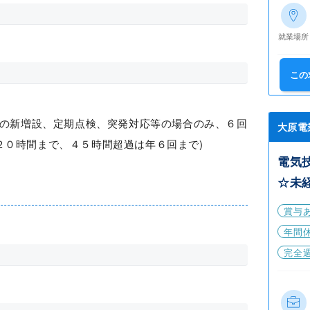
就業場所
この
備の新増設、定期点検、突発対応等の場合のみ、６回
大原電
２０時間まで、４５時間超過は年６回まで)
電気
☆未
賞与
年間休
完全