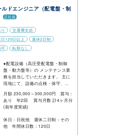
ールドエンジニア（配電盤・制
）
正社員
あり
交通費支給
日120日以上
週休2日制
勤可
転勤なし
●配電設備（高圧受配電盤・制御
盤・動力盤等）の メンテナンス業
務を担当していただきます。 主に
現地にて、設備の点検・保守、...
月額 230,000～300,000円 賞与：
あり 年2回 賞与月数 計4ヶ月分
(前年度実績)
休日：日祝他 週休二日制：その
他 年間休日数：120日