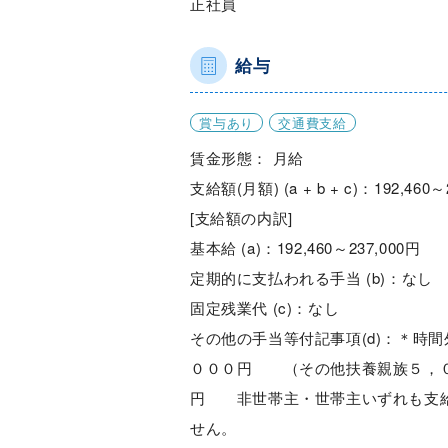
正社員
給与
賞与あり
交通費支給
賃金形態： 月給
支給額(月額) (a + b + c)：192,460～
[支給額の内訳]
基本給 (a)：192,460～237,000円
定期的に支払われる手当 (b)：なし
固定残業代 (c)：なし
その他の手当等付記事項(d)：＊時
０００円 （その他扶養親族５，０
円 非世帯主・世帯主いずれも支
せん。