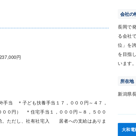
会社の
長岡で
る会社
位」を
を目指
237,000円
います
所在地
新潟県
間外手当 ＊子ども扶養手当１７，０００円～４７，
００円） ＊住宅手当１，０００円～８，５００
給。ただし、社有社宅入 居者への支給はありま
大和電