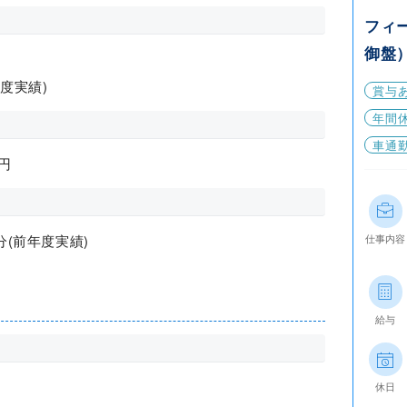
フィ
御盤
年度実績)
賞与
年間休
車通
円
仕事内容
分(前年度実績)
給与
休日