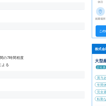
休日
就業場所
この
株式会
の間の7時間程度
大型
による
正社員
賞与
年間休
完全
転勤