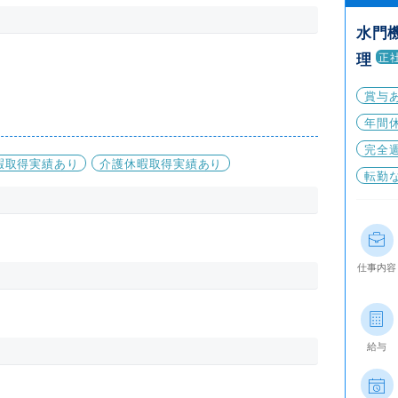
水門
理
正
賞与
年間休
完全
暇取得実績あり
介護休暇取得実績あり
転勤
仕事内容
給与