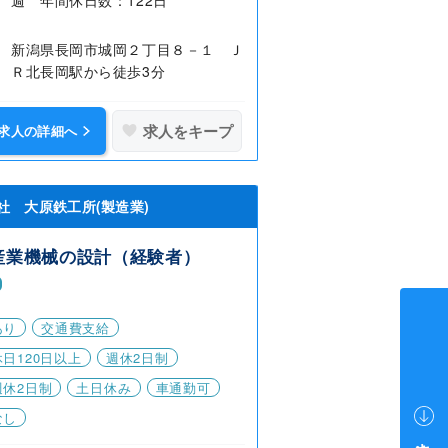
新潟県長岡市城岡２丁目８－１ Ｊ
Ｒ北長岡駅から徒歩3分
求人をキープ
求人の詳細へ
社 大原鉄工所(製造業)
産業機械の設計（経験者）
あり
交通費支給
日120日以上
週休2日制
週休2日制
土日休み
車通勤可
なし