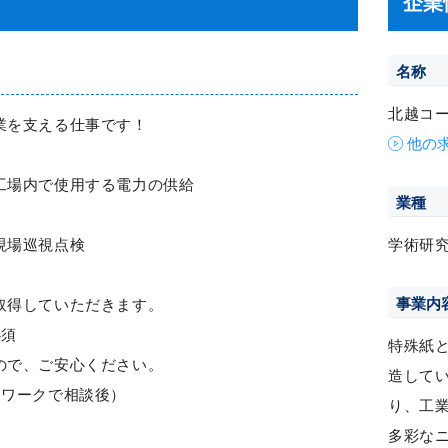
企業
名称
北越コ
業を支える仕事です！
他の
工場内で使用する電力の供給
業種
現場巡視点検
学術研
事業内
取得していただきます。
必須
特殊紙
ので、ご安心ください。
造して
ーワークで相談後）
り、工
多彩な