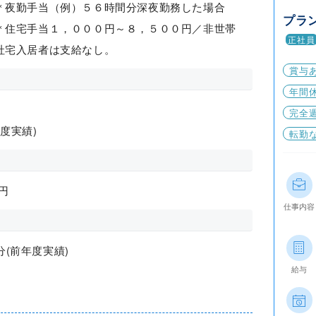
 ＊夜勤手当（例）５６時間分深夜勤務した場合
プラ
＊住宅手当１，０００円～８，５００円／非世帯
正社員
社宅入居者は支給なし。
賞与
年間休
完全
年度実績)
転勤
円
仕事内容
分(前年度実績)
給与