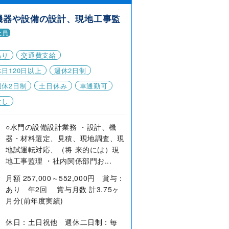
機器や設備の設計、現地工事監
社員
あり
交通費支給
日120日以上
週休2日制
週休2日制
土日休み
車通勤可
なし
○水門の設備設計業務 ・設計、機
器・材料選定、見積、現地調査、現
地試運転対応、（将 来的には）現
地工事監理 ・社内関係部門お...
月額 257,000～552,000円 賞与：
あり 年2回 賞与月数 計3.75ヶ
月分(前年度実績)
休日：土日祝他 週休二日制：毎