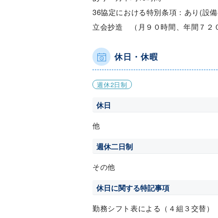
36協定における特別条項：あり(設
立会抄造 （月９０時間、年間７２
休日・休暇
週休2日制
休日
他
週休二日制
その他
休日に関する特記事項
勤務シフト表による（４組３交替）