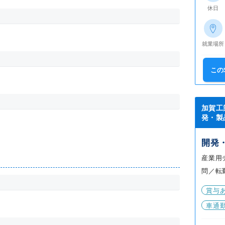
休日
就業場所
この
加賀工
発・製
開発
産業用
問／転
賞与
車通