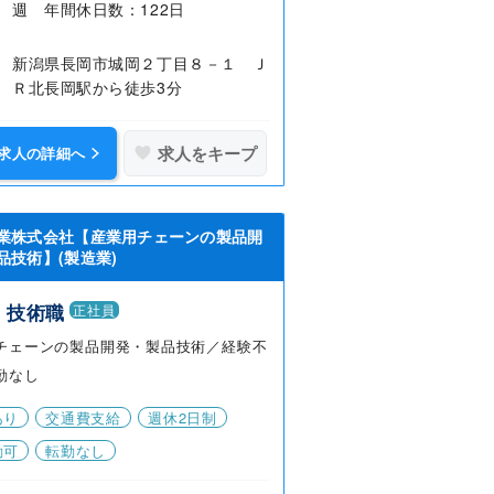
週 年間休日数：122日
新潟県長岡市城岡２丁目８－１ Ｊ
Ｒ北長岡駅から徒歩3分
求人をキープ
求人の詳細へ
業株式会社【産業用チェーンの製品開
品技術】(製造業)
・技術職
正社員
チェーンの製品開発・製品技術／経験不
勤なし
あり
交通費支給
週休2日制
勤可
転勤なし