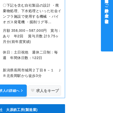
中途採用をご検討中の企業・ご担当者様へ
〇下記を含む自社製品の設計 ・廃
棄物処理、下水処理といった社会イ
ンフラ施設で使用する機械 ・バイ
オガス発電機 ・掘削リグ等...
月額 358,000～587,000円 賞与：
あり 年2回 賞与月数 計3.75ヶ
月分(前年度実績)
休日：土日祝他 週休二日制：毎
週 年間休日数：122日
新潟県長岡市城岡２丁目８－１ Ｊ
Ｒ北長岡駅から徒歩3分
求人をキープ
求人の詳細へ
社 大原鉄工所(製造業)