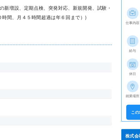
備の新増設、定期点検、突発対応、新規開発、試験・
０時間、月４５時間超過は年６回まで）)
仕事内容
給与
休日
就業場所
この
株式会