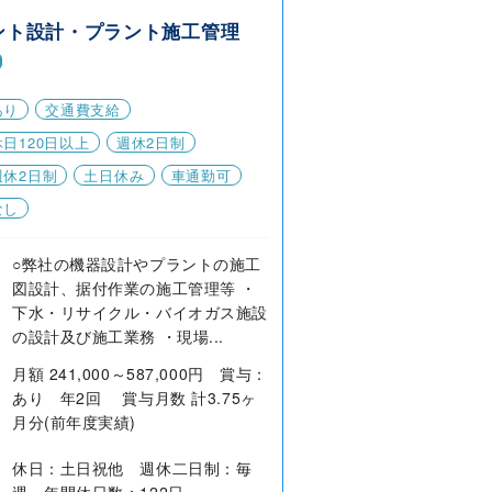
ント設計・プラント施工管理
あり
交通費支給
日120日以上
週休2日制
週休2日制
土日休み
車通勤可
なし
○弊社の機器設計やプラントの施工
図設計、据付作業の施工管理等 ・
下水・リサイクル・バイオガス施設
の設計及び施工業務 ・現場...
月額 241,000～587,000円 賞与：
あり 年2回 賞与月数 計3.75ヶ
月分(前年度実績)
休日：土日祝他 週休二日制：毎
週 年間休日数：122日