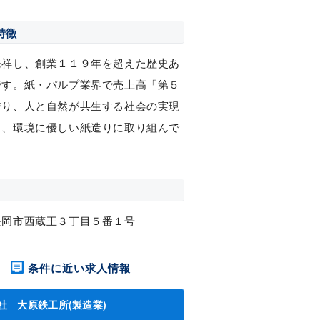
特徴
発祥し、創業１１９年を超えた歴史あ
です。紙・パルプ業界で売上高「第５
誇り、人と自然が共生する社会の実現
し、環境に優しい紙造りに取り組んで
。
長岡市西蔵王３丁目５番１号
条件に近い求人情報
社 大原鉄工所(製造業)