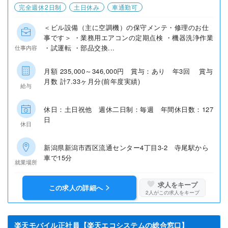
完全週休2日制
土日休み
車通勤可
＜ビル設備（主に空調機）の保守メンテ・修理のお仕
事です＞ ・業務用エアコンの定期点検 ・機器洗浄作業
・試運転 ・部品交換...
仕事内容
月額 235,000～346,000円 賞与：あり 年3回 賞与
月数 計7.33ヶ月分(前年度実績)
給与
休日：土日祝他 週休二日制：毎週 年間休日数：127
日
休日
新潟県新潟市西区流通センター4丁目3-2 寺尾駅から
車で15分
就業場所
求人をキープ
この求人の詳細へ
2
人がこの求人をキープ
楽天モバイル正社員【楽天エコシステムの総合窓口】