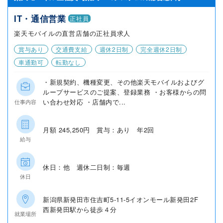
IT・通信営業
正社員
楽天モバイルの直営店舗の正社員求人
賞与あり
交通費支給
週休2日制
完全週休2日制
車通勤可
転勤なし
・新規契約、機種変更、その他楽天モバイルおよびグ
ループサービスのご提案、登録業務 ・お客様からの問
い合わせ対応 ・店舗内で...
仕事内容
月額 245,250円 賞与：あり 年2回
給与
休日：他 週休二日制：毎週
休日
新潟県新発田市住吉町5-11-5イオンモール新発田2F
西新発田駅から徒歩４分
就業場所