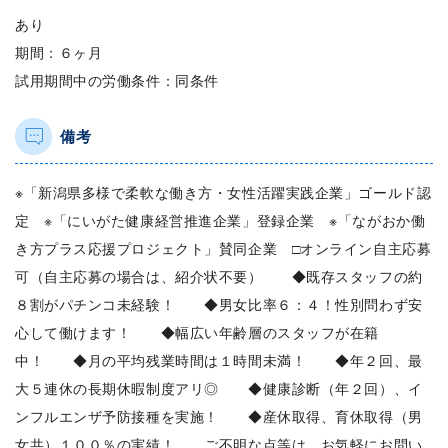
あり
期間：６ヶ月
試用期間中の労働条件：同条件
備考
※「新潟県多様で柔軟な働き方・女性活躍実践企業」ゴールド認
定 ※「にいがた健康経営推進企業」登録企業 ※「ながおか働
き方プラス応援プロジェクト」賛同企業 □オンライン自主応募
可（自主応募の場合は、紹介状不要） ◆既存スタッフの約
８割がパチンコ未経験！ ◆男女比率６：４！性別問わず安
心して働けます！ ◆幅広い年齢層のスタッフが在籍
中！ ◆月の平均残業時間は１時間未満！ ◆年２回、最
大５連休の長期休暇制度アリ◎ ◆健康診断（年２回）、イ
ンフルエンザ予防接種を実施！ ◆産休取得、育休取得（男
女共）１００％の実績！ ご不明な点等は、お気軽にお問い