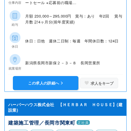
ートセール ※応募前の職場...
仕事内容
月額 230,000～295,000円 賞与：あり 年2回 賞与
月数 計4ヶ月分(前年度実績)
給与
休日：日他 週休二日制：毎週 年間休日数：124日
休日
新潟県長岡市新保２－３－８ 長岡営業所
就業場所
この求人の詳細へ
求人をキープ
ハーバーハウス株式会社 【ＨＥＲＢＡＲ ＨＯＵＳＥ】(建
設業)
建築施工管理／長岡市関東町
正社員