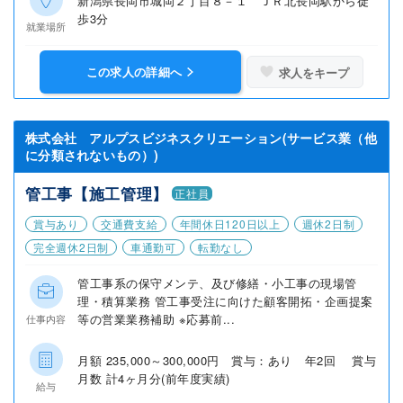
新潟県長岡市城岡２丁目８－１ ＪＲ北長岡駅から徒
歩3分
就業場所
この求人の詳細へ
求人をキープ
株式会社 アルプスビジネスクリエーション(サービス業（他
に分類されないもの）)
管工事【施工管理】
正社員
賞与あり
交通費支給
年間休日120日以上
週休2日制
完全週休2日制
車通勤可
転勤なし
管工事系の保守メンテ、及び修繕・小工事の現場管
理・積算業務 管工事受注に向けた顧客開拓・企画提案
等の営業業務補助 ※応募前...
仕事内容
月額 235,000～300,000円 賞与：あり 年2回 賞与
月数 計4ヶ月分(前年度実績)
給与