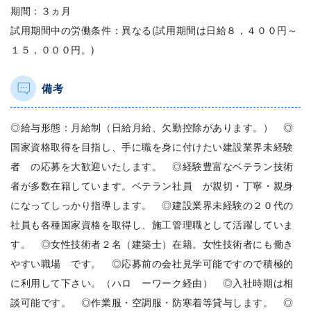
期間：３ヵ月
試用期間中の労働条件：異なる(試用期間は日給８，４００円～
１５，０００円。)
備考
◎給与形態：月給制（日給月給、欠勤控除があります。） ◎
国家資格取得を目指し、手に職を身に付けたい建設業界未経験
者 の応募を大歓迎いたします。 ◎経験豊富なベテラン技術
者が多数在籍しています。ベテラン社員 が親切・丁寧・親身
になってしっかり指導します。 ◎建設業界未経験の２０代の
社員も各種国家資格を取得し、施工管理職として活躍していま
す。 ◎女性技術者２名（建築士）在籍。女性技術者にも働き
やすい職場 です。 ◎応募前の会社見学可能ですので積極的
に利用して下さい。（ハロ ーワーク経由） ◎入社時期は相
談可能です。 ◎作業服・空調服・防寒着等貸与します。 ◎