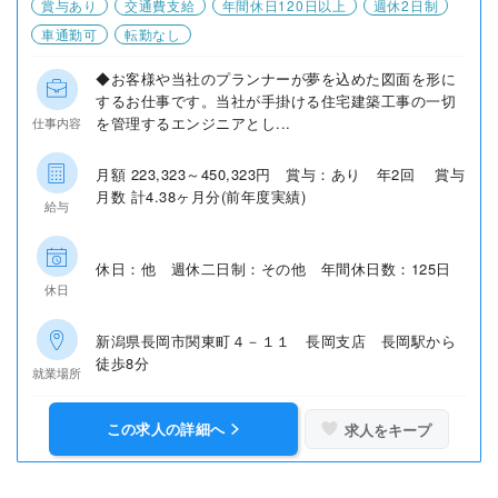
賞与あり
交通費支給
年間休日120日以上
週休2日制
車通勤可
転勤なし
◆お客様や当社のプランナーが夢を込めた図面を形に
するお仕事です。当社が手掛ける住宅建築工事の一切
を管理するエンジニアとし...
仕事内容
月額 223,323～450,323円 賞与：あり 年2回 賞与
月数 計4.38ヶ月分(前年度実績)
給与
休日：他 週休二日制：その他 年間休日数：125日
休日
新潟県長岡市関東町４－１１ 長岡支店 長岡駅から
徒歩8分
就業場所
この求人の詳細へ
求人をキープ