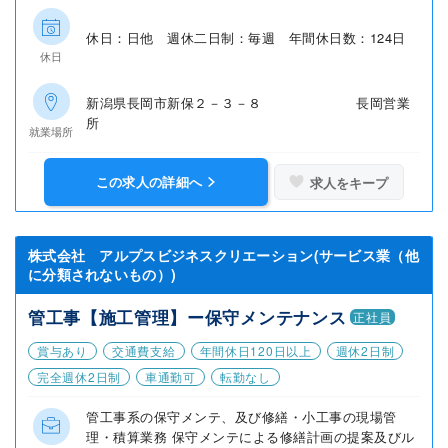
休日：日他 週休二日制：毎週 年間休日数：124日
休日
新潟県長岡市新保２－３－８ 長岡営業
所
就業場所
この求人の詳細へ
求人をキープ
株式会社 アルプスビジネスクリエーション(サービス業（他
に分類されないもの）)
管工事【施工管理】ー保守メンテナンス
正社員
賞与あり
交通費支給
年間休日120日以上
週休2日制
完全週休2日制
車通勤可
転勤なし
管工事系の保守メンテ、及び修繕・小工事の現場管
理・積算業務 保守メンテによる修繕計画の提案及びル