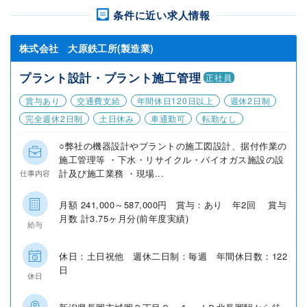
条件に近い求人情報
株式会社 大原鉄工所(製造業)
プラント設計・プラント施工管理
正社員
賞与あり
交通費支給
年間休日120日以上
週休2日制
完全週休2日制
土日休み
車通勤可
転勤なし
○弊社の機器設計やプラントの施工図設計、据付作業の
施工管理等 ・下水・リサイクル・バイオガス施設の設
計及び施工業務 ・現場...
仕事内容
月額 241,000～587,000円 賞与：あり 年2回 賞与
月数 計3.75ヶ月分(前年度実績)
給与
休日：土日祝他 週休二日制：毎週 年間休日数：122
日
休日