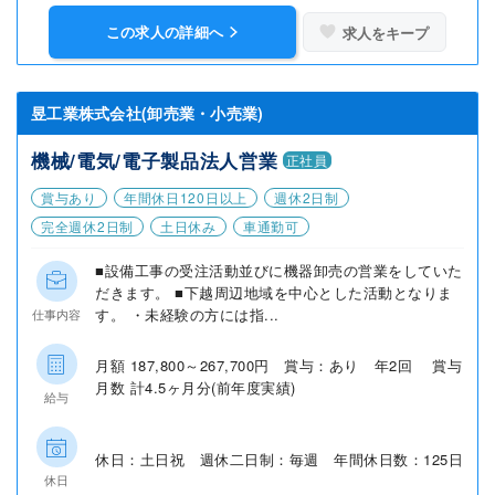
この求人の詳細へ
求人をキープ
昱工業株式会社(卸売業・小売業)
機械/電気/電子製品法人営業
正社員
賞与あり
年間休日120日以上
週休2日制
完全週休2日制
土日休み
車通勤可
■設備工事の受注活動並びに機器卸売の営業をしていた
だきます。 ■下越周辺地域を中心とした活動となりま
す。 ・未経験の方には指...
仕事内容
月額 187,800～267,700円 賞与：あり 年2回 賞与
月数 計4.5ヶ月分(前年度実績)
給与
休日：土日祝 週休二日制：毎週 年間休日数：125日
休日