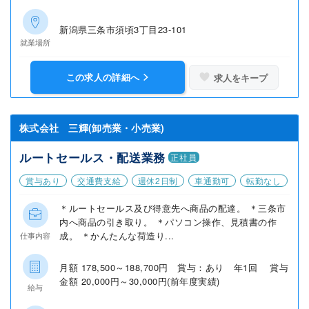
新潟県三条市須頃3丁目23-101
就業場所
この求人の詳細へ
求人をキープ
株式会社 三輝(卸売業・小売業)
ルートセールス・配送業務
正社員
賞与あり
交通費支給
週休2日制
車通勤可
転勤なし
＊ルートセールス及び得意先へ商品の配達。 ＊三条市
内へ商品の引き取り。 ＊パソコン操作、見積書の作
成。 ＊かんたんな荷造り...
仕事内容
月額 178,500～188,700円 賞与：あり 年1回 賞与
金額 20,000円～30,000円(前年度実績)
給与