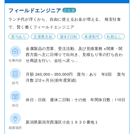
フィールドエンジニア
正社員
ランチ代が浮くから、自由に使えるお金が増える。 格安社食
で、賢く働くフィールドエンジニア
賞与あり
交通費支給
週休2日制
車通勤可
転勤なし
金属製品の営業、受注活動、及び見積業務 ※関東・関
西方面へ主に日帰りで出向き、見積もり等の打ち合わ
せ商談を行い、会社へ戻っ...
仕事内容
月額 240,000～350,000円 賞与：あり 年2回 賞与
月数 計2ヶ月分(前年度実績)
給与
休日：日祝 週休二日制：その他 年間休日数：110日
休日
新潟県新潟市西蒲区小吉１９３０番地１
就業場所