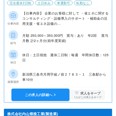
完全週休2日制
土日休み
車通勤可
転勤なし
【仕事内容】 企業のお客様に対して ・省エネに関する
コンサルティング・設備導入のサポート ・補助金の活
用支援・省エネ設備の...
仕事内容
月額 250,000～350,000円 賞与：あり 年2回 賞与
月数 計2ヶ月分(前年度実績)
給与
休日：土日祝他 週休二日制：毎週 年間休日数：125
日
休日
新潟県三条市月岡字綾ノ前２７８３－１ 三条駅から
車10分
就業場所
求人をキープ
この求人の詳細へ
1
人がこの求人をキープ
株式会社内山熔接工業(製造業)