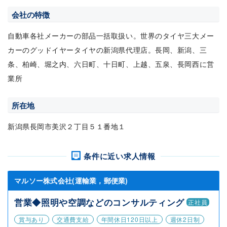
会社の特徴
自動車各社メーカーの部品一括取扱い。世界のタイヤ三大メー
カーのグッドイヤータイヤの新潟県代理店。長岡、新潟、三
条、柏崎、堀之内、六日町、十日町、上越、五泉、長岡西に営
業所
所在地
新潟県長岡市美沢２丁目５１番地１
条件に近い求人情報
マルソー株式会社(運輸業，郵便業)
営業◆照明や空調などのコンサルティング
正社員
賞与あり
交通費支給
年間休日120日以上
週休2日制