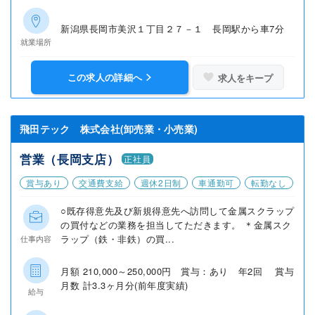
新潟県長岡市美沢１丁目２７－１ 長岡駅から車7分
就業場所
この求人の詳細へ
求人をキープ
飛田テック 株式会社(卸売業・小売業)
営業（長岡支店）
正社員
賞与あり
交通費支給
週休2日制
車通勤可
転勤なし
○既存得意先及び新規得意先へ訪問して金属スクラップ
の買付などの業務を担当してただきます。 ＊金属スク
ラップ（鉄・非鉄）の買...
仕事内容
月額 210,000～250,000円 賞与：あり 年2回 賞与
月数 計3.3ヶ月分(前年度実績)
給与