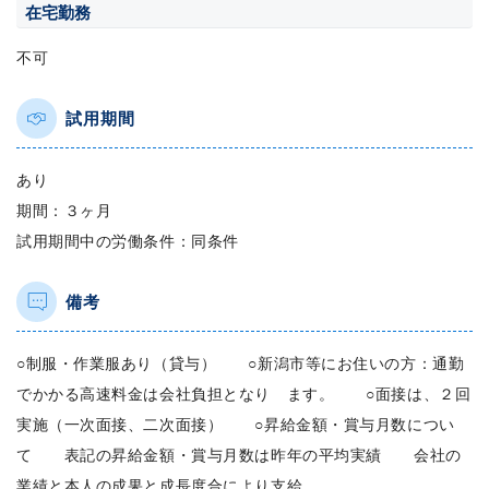
在宅勤務
不可
試用期間
あり
期間：３ヶ月
試用期間中の労働条件：同条件
備考
○制服・作業服あり（貸与） ○新潟市等にお住いの方：通勤
でかかる高速料金は会社負担となり ます。 ○面接は、２回
実施（一次面接、二次面接） ○昇給金額・賞与月数につい
て 表記の昇給金額・賞与月数は昨年の平均実績 会社の
業績と本人の成果と成長度合により支給