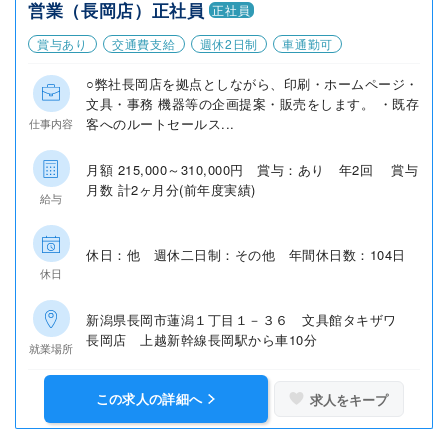
営業（長岡店）正社員
正社員
賞与あり
交通費支給
週休2日制
車通勤可
○弊社長岡店を拠点としながら、印刷・ホームページ・
文具・事務 機器等の企画提案・販売をします。 ・既存
客へのルートセールス...
仕事内容
月額 215,000～310,000円 賞与：あり 年2回 賞与
月数 計2ヶ月分(前年度実績)
給与
休日：他 週休二日制：その他 年間休日数：104日
休日
新潟県長岡市蓮潟１丁目１－３６ 文具館タキザワ
長岡店 上越新幹線長岡駅から車10分
就業場所
この求人の詳細へ
求人をキープ