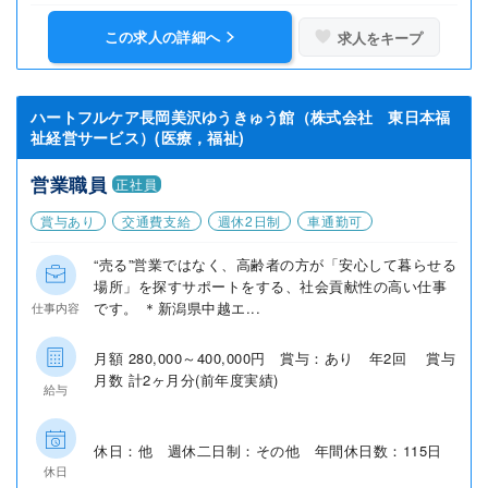
この求人の詳細へ
求人をキープ
ハートフルケア長岡美沢ゆうきゅう館（株式会社 東日本福
祉経営サービス）(医療，福祉)
営業職員
正社員
賞与あり
交通費支給
週休2日制
車通勤可
“売る”営業ではなく、高齢者の方が「安心して暮らせる
場所」を探すサポートをする、社会貢献性の高い仕事
です。 ＊新潟県中越エ...
仕事内容
月額 280,000～400,000円 賞与：あり 年2回 賞与
月数 計2ヶ月分(前年度実績)
給与
休日：他 週休二日制：その他 年間休日数：115日
休日