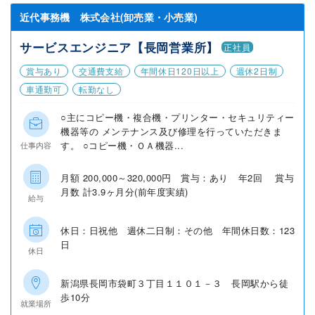
近代事務機 株式会社(卸売業・小売業)
サービスエンジニア【長岡営業所】
正社員
賞与あり
交通費支給
年間休日120日以上
週休2日制
車通勤可
転勤なし
○主にコピー機・複合機・プリンター・セキュリティー
機器等の メンテナンス及び修理を行っていただきま
す。 ○コピー機・ＯＡ機器...
仕事内容
月額 200,000～320,000円 賞与：あり 年2回 賞与
月数 計3.9ヶ月分(前年度実績)
給与
休日：日祝他 週休二日制：その他 年間休日数：123
日
休日
新潟県長岡市袋町３丁目１１０１－３ 長岡駅から徒
歩10分
就業場所