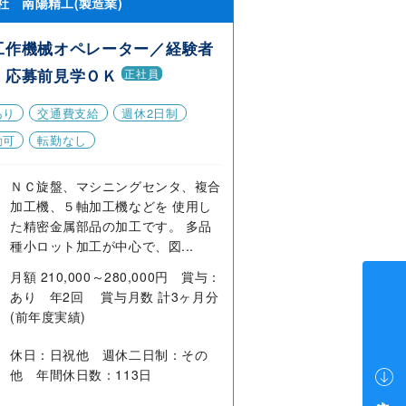
社 南陽精工(製造業)
工作機械オペレーター／経験者
・応募前見学ＯＫ
正社員
あり
交通費支給
週休2日制
勤可
転勤なし
ＮＣ旋盤、マシニングセンタ、複合
加工機、５軸加工機などを 使用し
た精密金属部品の加工です。 多品
種小ロット加工が中心で、図...
月額 210,000～280,000円 賞与：
あり 年2回 賞与月数 計3ヶ月分
(前年度実績)
休日：日祝他 週休二日制：その
他 年間休日数：113日