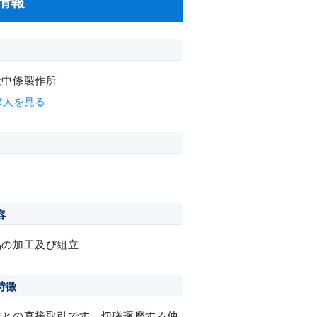
情報
社中條製作所
求人を見る
容
品の加工及び組立
特徴
業との直接取引です。切磋琢磨する仲