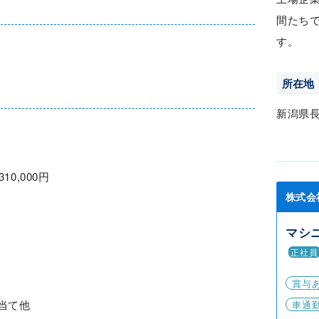
間たち
す。
所在地
新潟県
310,000円
株式会
マシ
正社員
賞与
当て他
車通