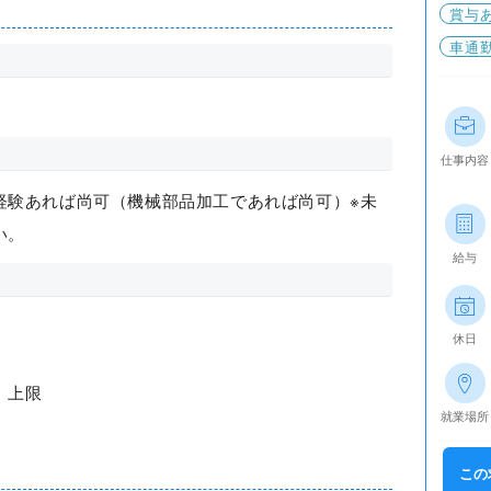
賞与
車通
仕事内容
経験あれば尚可（機械部品加工であれば尚可）※未
い。
給与
休日
）上限
就業場所
この