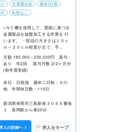
あり
交通費支給
週休2日制
勤可
転勤なし
○ＮＣ機を使用して、図面に基づき
金属製品を旋盤加工する作業を 行
います。 ・部品の大きさは１０ｃ
ｍ～３０ｃｍ程度が主で、手...
月額 180,000～230,000円 賞与：
あり 年2回 賞与月数 計2ヶ月分
(前年度実績)
休日：日祝他 週休二日制：その
他 年間休日数：110日
新潟県長岡市三島新保３０６６番地
１ 長岡駅から車20分
求人をキープ
求人の詳細へ