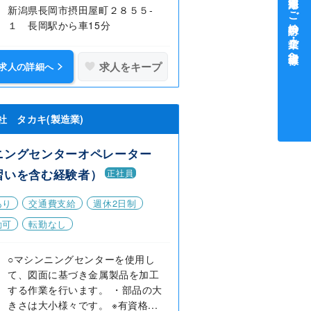
中途採用をご検討中の企業・ご担当者様へ
新潟県長岡市摂田屋町２８５５‐
１ 長岡駅から車15分
求人をキープ
求人の詳細へ
社 タカキ(製造業)
ニングセンターオペレーター
習いを含む経験者）
正社員
あり
交通費支給
週休2日制
勤可
転勤なし
○マシンニングセンターを使用し
て、図面に基づき金属製品を加工
する作業を行います。 ・部品の大
きさは大小様々です。 ※有資格...