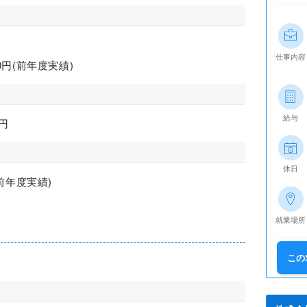
仕事内容
00円(前年度実績)
給与
円
休日
前年度実績)
就業場所
この