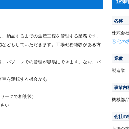
企業
名称
株式会
し、納品するまでの生産工程を管理する業務です。
他の
認などもしていただきます。工場勤務経験がある方
業種
り、パソコンでの管理が容易にできます。なお、パ
製造業
有車を運転する機会があ
事業内
ーワークで相談後）
機械部
ださい
会社の
上場企