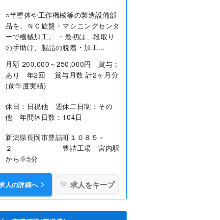
○半導体や工作機械等の製造設備部
品を、ＮＣ旋盤・マシニングセンタ
ーで機械加工。 ・最初は、段取り
の手助け、製品の脱着・加工...
月額 200,000～250,000円 賞与：
あり 年2回 賞与月数 計2ヶ月分
(前年度実績)
休日：日祝他 週休二日制：その
他 年間休日数：104日
新潟県長岡市豊詰町１０８５－
２ 豊詰工場 宮内駅
から車5分
求人をキープ
求人の詳細へ