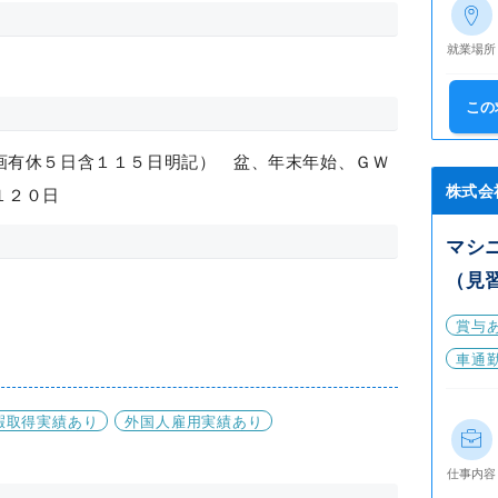
就業場所
この
画有休５日含１１５日明記） 盆、年末年始、ＧＷ
株式会
１２０日
マシ
（見
賞与
車通
暇取得実績あり
外国人雇用実績あり
仕事内容