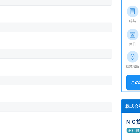
給与
休日
就業場所
この
株式会
ＮＣ
正社員