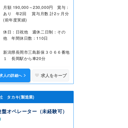
月額 190,000～230,000円 賞与：
あり 年2回 賞与月数 計2ヶ月分
(前年度実績)
休日：日祝他 週休二日制：その
他 年間休日数：110日
新潟県長岡市三島新保３０６６番地
１ 長岡駅から車20分
求人をキープ
求人の詳細へ
社 タカキ(製造業)
旋盤オペレーター（未経験可）