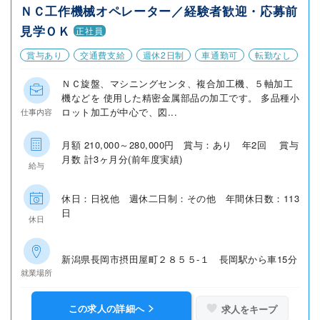
ＮＣ工作機械オペレーター／経験者歓迎・応募前
見学ＯＫ
正社員
賞与あり
交通費支給
週休2日制
車通勤可
転勤なし
ＮＣ旋盤、マシニングセンタ、複合加工機、５軸加工
機などを 使用した精密金属部品の加工です。 多品種小
ロット加工が中心で、図...
仕事内容
月額 210,000～280,000円 賞与：あり 年2回 賞与
月数 計3ヶ月分(前年度実績)
給与
休日：日祝他 週休二日制：その他 年間休日数：113
日
休日
新潟県長岡市摂田屋町２８５５‐１ 長岡駅から車15分
就業場所
この求人の詳細へ
求人をキープ