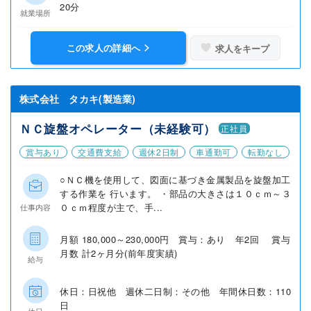
20分
就業場所
この求人の詳細へ
求人をキープ
株式会社 タカキ(製造業)
ＮＣ旋盤オペレーター（未経験可）
正社員
賞与あり
交通費支給
週休2日制
車通勤可
転勤なし
○ＮＣ機を使用して、図面に基づき金属製品を旋盤加工
する作業を 行います。 ・部品の大きさは１０ｃｍ～３
０ｃｍ程度が主で、手...
仕事内容
月額 180,000～230,000円 賞与：あり 年2回 賞与
月数 計2ヶ月分(前年度実績)
給与
休日：日祝他 週休二日制：その他 年間休日数：110
日