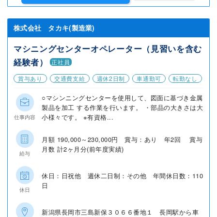
株式会社 タカキ(製造業)
マシニングセンターオペレーター（見習いを含む
経験者）
正社員
賞与あり
交通費支給
週休2日制
車通勤可
転勤なし
○マシンニングセンターを使用して、図面に基づき金属
製品を加工 する作業を行います。 ・部品の大きさは大
小様々です。 ※有資格...
仕事内容
月額 190,000～230,000円 賞与：あり 年2回 賞与
月数 計2ヶ月分(前年度実績)
給与
休日：日祝他 週休二日制：その他 年間休日数：110
日
休日
新潟県長岡市三島新保３０６６番地１ 長岡駅から車