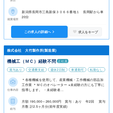
休日
新潟県長岡市三島新保３０６６番地１ 長岡駅から車
20分
就業場所
この求人の詳細へ
求人をキープ
株式会社 大竹製作所(製造業)
機械工（ＭＣ）経験不問
正社員
賞与あり
交通費支給
週休2日制
車通勤可
転勤なし
＊各種機械を使用して、産業機械・工作機械の部品加
工作業 ＊ＭＣのオペレーター ※未経験の方にも丁寧に
指導します。 ・未経験者...
仕事内容
月額 190,000～260,000円 賞与：あり 年2回 賞与
月数 計2.5ヶ月分(前年度実績)
給与