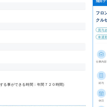
飛田テ
フロ
クル
賞与
車通
仕事内容
給与
長する事ができる時間：年間７２０時間)
休日