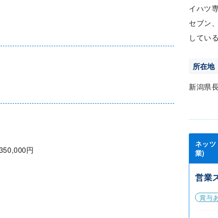
イハツ
セブン
してい
所在地
新潟県
ネッツ
350,000円
業)
営業
賞与