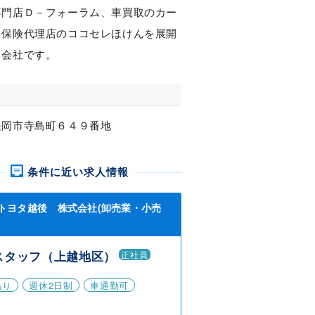
専門店Ｄ－フォーラム、車買取のカー
、保険代理店のココセレほけんを展開
る会社です。
長岡市寺島町６４９番地
条件に近い求人情報
トヨタ越後 株式会社(卸売業・小売
スタッフ（上越地区）
正社員
あり
週休2日制
車通勤可