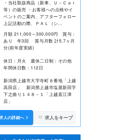
・当社取扱商品（新車、Ｕ－Ｃａｒ
等）の販売 ・お客様への点検やイ
ベントのご案内、アフターフォロー
上記活動の際、ＰＡＬ（シ...
月額 211,000～300,000円 賞与：
あり 年3回 賞与月数 計5.7ヶ月
分(前年度実績)
休日：月火 週休二日制：その他
年間休日数：112日
新潟県上越市大字寺町８番地「上越
高田店」 新潟県上越市塩屋新田字
下之曲り１４８－１「上越直江津
店」
求人をキープ
求人の詳細へ