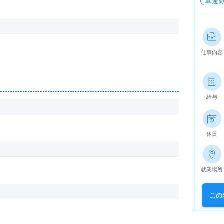
車通
仕事内容
給与
休日
就業場所
この