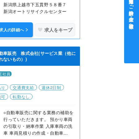
中途採用をご検討中の企業・ご担当者様へ
新潟県上越市下五貫野５８番７
新潟オートリサイクルセンター
求人をキープ
求人の詳細へ
動車販売 株式会社(サービス業（他に
れないもの）)
正社員
あり
交通費支給
週休2日制
勤可
転勤なし
○自動車販売に関する業務の補助を
行っていただきます。 預かり車両
の引取り・納車作業 入庫車両の洗
車 車両見積りの作成・自動車...