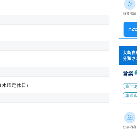
就業場所
この
大島自
分類さ
営業
４水曜定休日）
賞与
車通
仕事内容