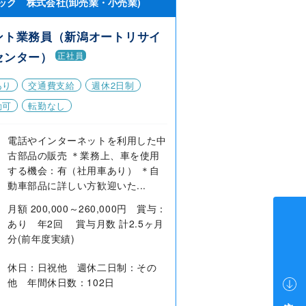
ック 株式会社(卸売業・小売業)
ント業務員（新潟オートリサイ
センター）
正社員
あり
交通費支給
週休2日制
勤可
転勤なし
電話やインターネットを利用した中
古部品の販売 ＊業務上、車を使用
する機会：有（社用車あり） ＊自
動車部品に詳しい方歓迎いた...
月額 200,000～260,000円 賞与：
あり 年2回 賞与月数 計2.5ヶ月
分(前年度実績)
休日：日祝他 週休二日制：その
他 年間休日数：102日