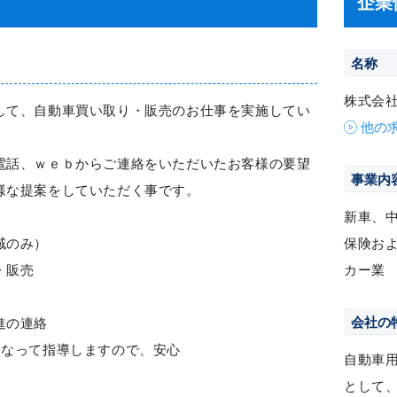
企業
名称
株式会
して、自動車買い取り・販売のお仕事を実施してい
他の
電話、ｗｅｂからご連絡をいただいたお客様の要望
事業内
様な提案をしていただく事です。
新車、
域のみ）
保険お
・販売
カー業
会社の
進の連絡
になって指導しますので、安心
自動車
として