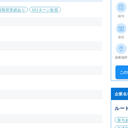
暇取得実績あり
UIJターン歓迎
給与
休日
就業場所
この
企業名
ルー
賞与