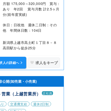
月額 175,000～320,000円 賞与：
あり 年2回 賞与月数 計2.5ヶ月
分(前年度実績)
休日：日祝他 週休二日制：その
他 年間休日数：104日
新潟県上越市高土町１丁目８－８
高田駅から徒歩25分
求人をキープ
求人の詳細へ
非公開(卸売業・小売業)
ト営業（上越営業所）
正社員
あり
交通費支給
週休2日制