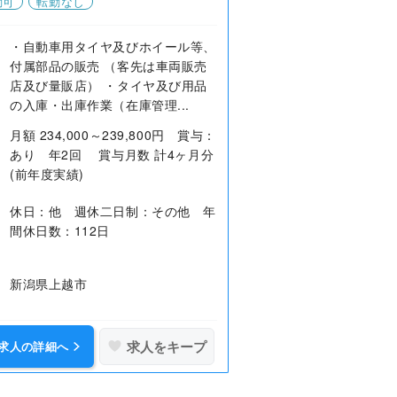
勤可
転勤なし
・自動車用タイヤ及びホイール等、
付属部品の販売 （客先は車両販売
店及び量販店） ・タイヤ及び用品
の入庫・出庫作業（在庫管理...
月額 234,000～239,800円 賞与：
あり 年2回 賞与月数 計4ヶ月分
(前年度実績)
休日：他 週休二日制：その他 年
間休日数：112日
新潟県上越市
求人をキープ
求人の詳細へ