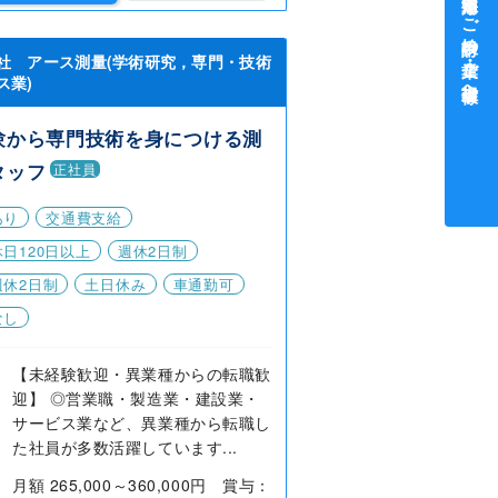
中途採用をご検討中の企業・ご担当者様へ
社 アース測量(学術研究，専門・技術
ス業)
験から専門技術を身につける測
タッフ
正社員
あり
交通費支給
日120日以上
週休2日制
週休2日制
土日休み
車通勤可
なし
【未経験歓迎・異業種からの転職歓
迎】 ◎営業職・製造業・建設業・
サービス業など、異業種から転職し
た社員が多数活躍しています...
月額 265,000～360,000円 賞与：