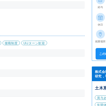
給与
休日
就業場所
復職制度
UIJターン歓迎
この
株式会
研究，
土木
賞与
年間休