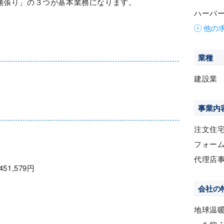
縄張り」の３つが基本業務になります。
ハーバ
他の
業種
建設業
事業内
注文住
フォー
代理店
451,579円
会社の
地球温