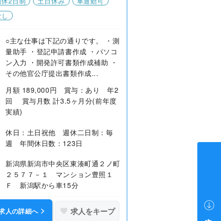
週休2日制
土日休み
車通勤可
なし
○主な仕事は下記の通りです。 ・測
量助手 ・登記申請書作成 ・パソコ
ン入力 ・開発許可書類作成補助 ・
その他官公庁提出書類作成...
月額 189,000円 賞与：あり 年2
回 賞与月数 計3.5ヶ月分(前年度
実績)
休日：土日祝他 週休二日制：毎
週 年間休日数：123日
新潟県新潟市中央区東湊町通２ノ町
２５７７－１ マンション豊照１
Ｆ 新潟駅から車15分
求人をキープ
求人の詳細へ