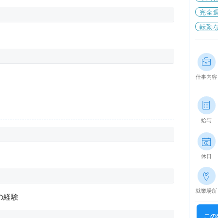
完全
転勤
仕事内容
給与
休日
就業場所
の経験
この