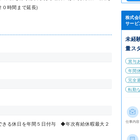
２０時間まで延長)
株式会
サービ
未経
量ス
賞与
年間休
完全
転勤
仕事内容
できる休日を年間５日付与 ◆年次有給休暇最大２