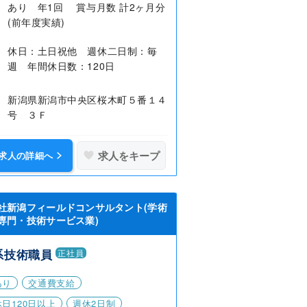
あり 年1回 賞与月数 計2ヶ月分
(前年度実績)
休日：土日祝他 週休二日制：毎
週 年間休日数：120日
新潟県新潟市中央区桜木町５番１４
号 ３Ｆ
求人をキープ
求人の詳細へ
社新潟フィールドコンサルタント(学術
専門・技術サービス業)
系技術職員
正社員
あり
交通費支給
日120日以上
週休2日制