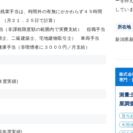
ーを抑
してい
定残業手当は、時間外の有無にかかわらず４５時間
。（月２１．２５日で計算）
所在地
手当（非課税限度額の範囲内で実費支給） 役職手当
築士、二級建築士、宅地建物取引士） 車両手当
新潟県
健康手当（非喫煙者に３０００円／月支給）
株式会
専門・
前年度実績)
測量
屋調
賞与
年間休
前年度実績)