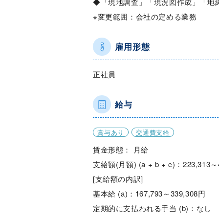
◆「現地調査」「現況図作成」「地
※変更範囲：会社の定める業務
雇用形態
正社員
給与
賞与あり
交通費支給
賃金形態： 月給
支給額(月額) (a + b + c)：223,313～
[支給額の内訳]
基本給 (a)：167,793～339,308円
定期的に支払われる手当 (b)：なし