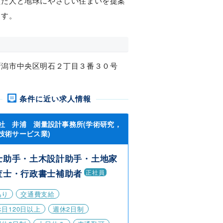
えた人と地球にやさしい住まいを提案
ます。
新潟市中央区明石２丁目３番３０号
条件に近い求人情報
社 井浦 測量設計事務所(学術研究，
技術サービス業)
士助手・土木設計助手・土地家
査士・行政書士補助者
正社員
あり
交通費支給
日120日以上
週休2日制