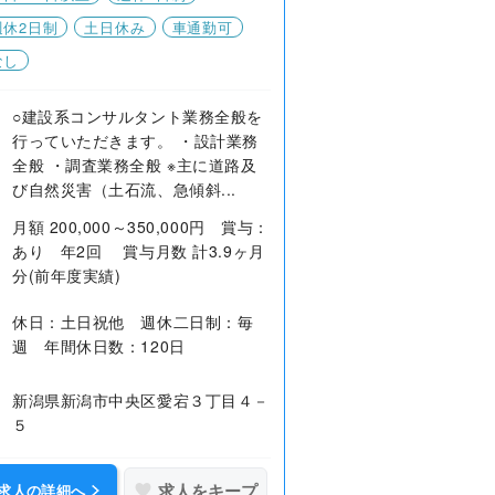
週休2日制
土日休み
車通勤可
なし
○建設系コンサルタント業務全般を
行っていただきます。 ・設計業務
全般 ・調査業務全般 ※主に道路及
び自然災害（土石流、急傾斜...
月額 200,000～350,000円 賞与：
あり 年2回 賞与月数 計3.9ヶ月
分(前年度実績)
休日：土日祝他 週休二日制：毎
週 年間休日数：120日
新潟県新潟市中央区愛宕３丁目４－
５
求人をキープ
求人の詳細へ