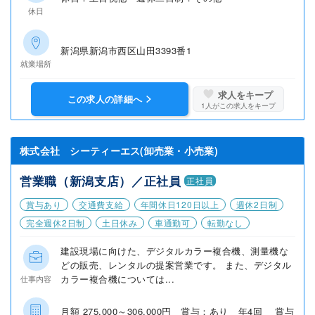
休日
新潟県新潟市西区山田3393番1
就業場所
求人をキープ
この求人の詳細へ
1
人がこの求人をキープ
株式会社 シーティーエス(卸売業・小売業)
営業職（新潟支店）／正社員
正社員
賞与あり
交通費支給
年間休日120日以上
週休2日制
完全週休2日制
土日休み
車通勤可
転勤なし
建設現場に向けた、デジタルカラー複合機、測量機な
どの販売、レンタルの提案営業です。 また、デジタル
カラー複合機については...
仕事内容
月額 275,000～306,000円 賞与：あり 年4回 賞与