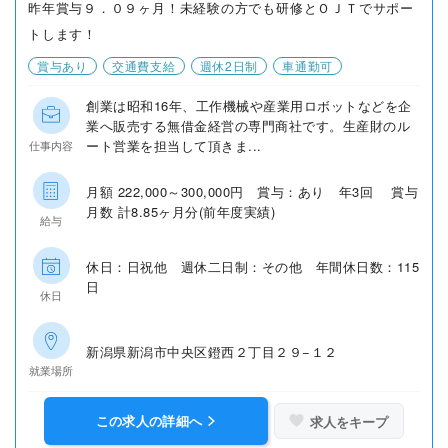
昨年賞与９．０９ヶ月！未経験の方でも研修とＯＪＴでサポー
トします！
賞与あり
交通費支給
週休2日制
車通勤可
創業は昭和16年、工作機械や産業用ロボットなどを企
業へ販売する無借金経営の専門商社です。生産財のル
ート営業を担当して頂きま...
仕事内容
月額 222,000～300,000円 賞与：あり 年3回 賞与
月数 計8.85ヶ月分(前年度実績)
給与
休日：日祝他 週休二日制：その他 年間休日数：115
日
休日
新潟県新潟市中央区鐙西２丁目２９−１２
就業場所
この求人の詳細へ
求人をキープ