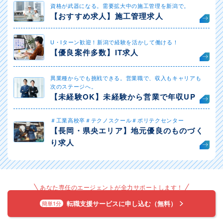
資格が武器になる。需要拡大中の施工管理を新潟で。
【おすすめ求人】施工管理求人
U・Iターン歓迎！新潟で経験を活かして働ける！
【優良案件多数】IT求人
異業種からでも挑戦できる。営業職で、収入もキャリアも
次のステージへ。
【未経験OK】未経験から営業で年収UP
＃工業高校卒＃テクノスクール＃ポリテクセンター
【長岡・県央エリア】地元優良のものづく
り求人
あなた専任のエージェントが全力サポートします！
転職支援サービスに申し込む（無料）
簡単1分