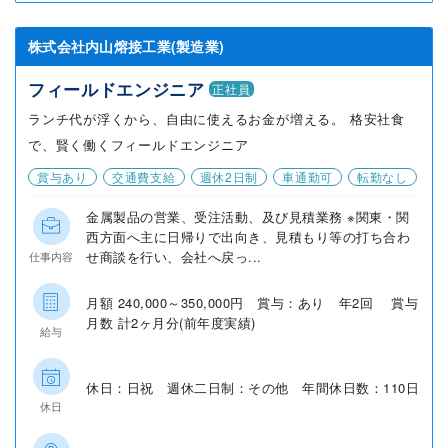
株式会社内山熔接工業(製造業)
フィールドエンジニア
正社員
ランチ代が浮くから、自由に使えるお金が増える。 格安社食
で、賢く働くフィールドエンジニア
賞与あり
交通費支給
週休2日制
車通勤可
転勤なし
金属製品の営業、受注活動、及び見積業務 ※関東・関
西方面へ主に日帰りで出向き、見積もり等の打ち合わ
せ商談を行い、会社へ戻っ...
仕事内容
月額 240,000～350,000円 賞与：あり 年2回 賞与
月数 計2ヶ月分(前年度実績)
給与
休日：日祝 週休二日制：その他 年間休日数：110日
休日