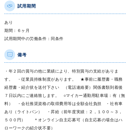
試用期間
あり
期間：６ヶ月
試用期間中の労働条件：同条件
備考
・年２回の賞与の他に業績により、特別賞与の支給がありま
す。 ・従業員持株制度があります。 ★事前に履歴書・職務
経歴書・紹介状を送付下さい （電話連絡要）関係書類到着後
７日以内にご連絡致します。 ○マイカー通勤用駐車場：有（無
料） ・会社推奨資格の取得費用等は全額会社負担 ・社有車
あり（ライトバン） ・昇給（前年度実績：２，１００～３，
５００円） ＊オンライン自主応募可（自主応募の場合はハ
ローワークの紹介状不要）