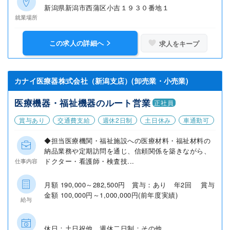
新潟県新潟市西蒲区小吉１９３０番地１
就業場所
この求人の詳細へ
求人をキープ
カナイ医療器株式会社（新潟支店）(卸売業・小売業)
医療機器・福祉機器のルート営業
正社員
賞与あり
交通費支給
週休2日制
土日休み
車通勤可
◆担当医療機関・福祉施設への医療材料・福祉材料の
納品業務や定期訪問を通じ、信頼関係を築きながら、
ドクター・看護師・検査技...
仕事内容
月額 190,000～282,500円 賞与：あり 年2回 賞与
金額 100,000円～1,000,000円(前年度実績)
給与
休日：土日祝他 週休二日制：その他