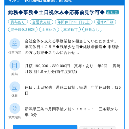
総務◆事務◆土日祝休み◆応募前見学可◆
正社員
賞与あり
交通費支給
年間休日120日以上
週休2日制
完全週休2日制
土日休み
車通勤可
転勤なし
会社全体を支える事務業務を担当していただきます。
年間休日１２５日◆残業少な目◆経験者優遇◆ 未経験
の方も歓迎◆スキルに合わせ...
仕事内容
月額 190,000～220,000円 賞与：あり 年2回 賞与
月数 計1.5ヶ月分(前年度実績)
給与
休日：土日祝他 週休二日制：毎週 年間休日数：125
日
休日
新潟県三条市月岡字綾ノ前２７８３－１ 三条駅から
車10分
就業場所