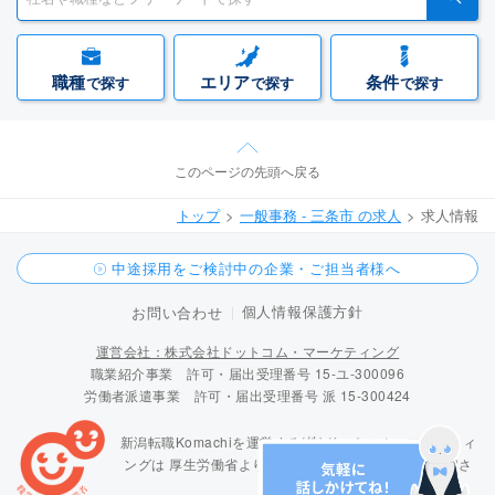
職種
エリア
条件
で探す
で探す
で探す
このページの先頭へ戻る
トップ
一般事務 - 三条市 の求人
求人情報
中途採用をご検討中の企業・ご担当者様へ
個人情報保護方針
お問い合わせ
運営会社：株式会社ドットコム・マーケティング
職業紹介事業 許可・届出受理番号 15-ユ-300096
労働者派遣事業 許可・届出受理番号 派 15-300424
新潟転職Komachiを運営する(株)ドットコム・マーケティ
ングは
厚生労働省より「職業紹介優良事業者」に認定さ
れています