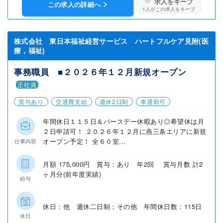
求人をキープ
この求人の詳細へ
1
人がこの求人をキープ
株式会社 東日本福祉経営サービス ハートフルケア見附(医
療，福祉)
事務職員 ■２０２６年１２月新規オープン
正社員
賞与あり
交通費支給
週休2日制
車通勤可
年間休日１１５日＆バースデー休暇あり◎希望休は月
２日申請可！ ２０２６年１２月に燕三条エリアに新規
オープン予定！ 全６０室...
仕事内容
月額 175,000円 賞与：あり 年2回 賞与月数 計2
ヶ月分(前年度実績)
給与
休日：他 週休二日制：その他 年間休日数：115日
休日