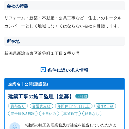
会社の特徴
リフォーム・新築・不動産・公共工事など、住まいのトータル
カンパニーとして地域になくてはならない会社を目指します。
所在地
新潟県新潟市東区浜谷町１丁目２番６号
条件に近い求人情報
企業名非公開(建設業)
建築工事の施工監理【急募】
正社員
賞与あり
交通費支給
年間休日120日以上
週休2日制
完全週休2日制
土日休み
車通勤可
転勤なし
○建築の施工監理業務及び補佐を担当していただきま