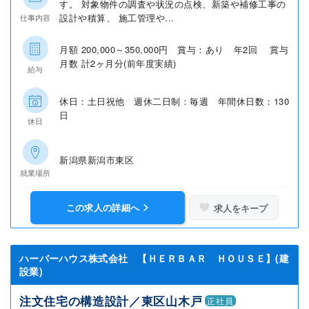
す。 対象物件の調査や状況の点検、新築や補修工事の
設計や積算、 施工管理や...
仕事内容
月額 200,000～350,000円 賞与：あり 年2回 賞与
月数 計2ヶ月分(前年度実績)
給与
休日：土日祝他 週休二日制：毎週 年間休日数：130
日
休日
新潟県新潟市東区
就業場所
この求人の詳細へ
求人をキープ
ハーバーハウス株式会社 【ＨＥＲＢＡＲ ＨＯＵＳＥ】(建
設業)
注文住宅の構造設計／東区山木戸
正社員