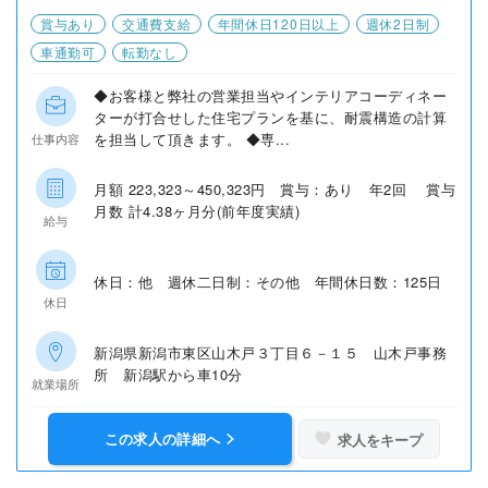
賞与あり
交通費支給
年間休日120日以上
週休2日制
車通勤可
転勤なし
◆お客様と弊社の営業担当やインテリアコーディネー
ターが打合せした住宅プランを基に、耐震構造の計算
を担当して頂きます。 ◆専...
仕事内容
月額 223,323～450,323円 賞与：あり 年2回 賞与
月数 計4.38ヶ月分(前年度実績)
給与
休日：他 週休二日制：その他 年間休日数：125日
休日
新潟県新潟市東区山木戸３丁目６－１５ 山木戸事務
所 新潟駅から車10分
就業場所
この求人の詳細へ
求人をキープ