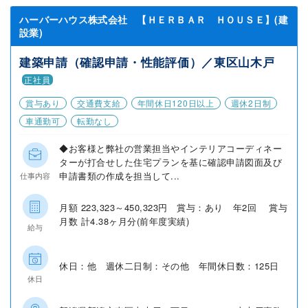
ハーバーハウス株式会社 【ＨＥＲＢＡＲ ＨＯＵＳＥ】(建
設業)
建築申請（確認申請・性能評価）／東区山木戸
正社員
賞与あり
交通費支給
年間休日120日以上
週休2日制
車通勤可
転勤なし
◆お客様と弊社の営業担当やインテリアコーディネー
ターが打合せした住宅プランを基に確認申請図面及び
申請書類の作成を担当して...
仕事内容
月額 223,323～450,323円 賞与：あり 年2回 賞与
月数 計4.38ヶ月分(前年度実績)
給与
休日：他 週休二日制：その他 年間休日数：125日
休日