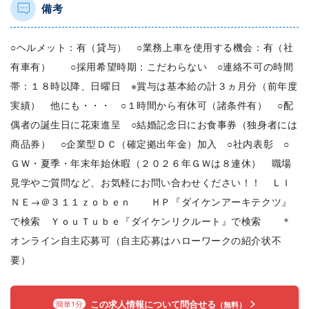
備考
○ヘルメット：有（貸与） ○業務上車を使用する機会：有（社
有車有） ○採用希望時期：こだわらない ○連絡不可の時間
帯：１８時以降、日曜日 ※賞与は基本給の計３ヵ月分（前年度
実績） 他にも・・・ ○１時間から有休可（諸条件有） ○配
偶者の誕生日に花束進呈 ○結婚記念日にお食事券（独身者には
商品券） ○企業型ＤＣ（確定拠出年金）加入 ○社内表彰 ○
ＧＷ・夏季・年末年始休暇（２０２６年ＧＷは８連休） 職場
見学やご質問など、お気軽にお問い合わせください！！ ＬＩ
ＮＥ→＠３１１ｚｏｂｅｎ ＨＰ『ダイケンアーキテクツ』
で検索 ＹｏｕＴｕｂｅ『ダイケンリクルート』で検索 ＊
オンライン自主応募可（自主応募はハローワークの紹介状不
要）
この求人情報について問合せる
簡単1分
（無料）