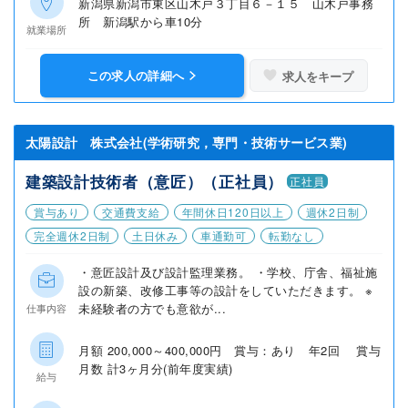
新潟県新潟市東区山木戸３丁目６－１５ 山木戸事務
所 新潟駅から車10分
就業場所
この求人の詳細へ
求人をキープ
太陽設計 株式会社(学術研究，専門・技術サービス業)
建築設計技術者（意匠）（正社員）
正社員
賞与あり
交通費支給
年間休日120日以上
週休2日制
完全週休2日制
土日休み
車通勤可
転勤なし
・意匠設計及び設計監理業務。 ・学校、庁舎、福祉施
設の新築、改修工事等の設計をしていただきます。 ※
未経験者の方でも意欲が...
仕事内容
月額 200,000～400,000円 賞与：あり 年2回 賞与
月数 計3ヶ月分(前年度実績)
給与