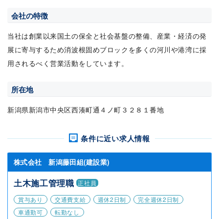
会社の特徴
当社は創業以来国土の保全と社会基盤の整備、産業・経済の発
展に寄与するため消波根固めブロックを多くの河川や港湾に採
用されるべく営業活動をしています。
所在地
新潟県新潟市中央区西湊町通４ノ町３２８１番地
条件に近い求人情報
株式会社 新潟藤田組(建設業)
土木施工管理職
正社員
賞与あり
交通費支給
週休2日制
完全週休2日制
車通勤可
転勤なし