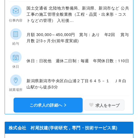
国土交通省 北陸地方整備局、新潟県、新潟市など 公共
工事の施工管理全般業務（工程・品質・出来形・コス
トなどの管理） 入社後...
仕事内容
月額 300,000～450,000円 賞与：あり 年2回 賞与
月数 計3ヶ月分(前年度実績)
給与
休日：日祝他 週休二日制：毎週 年間休日数：110日
休日
新潟県新潟市中央区白山浦２丁目６４５－１ ＪＲ白
山駅から徒歩3分
就業場所
この求人の詳細へ
求人をキープ
株式会社 村尾技建(学術研究，専門・技術サービス業)