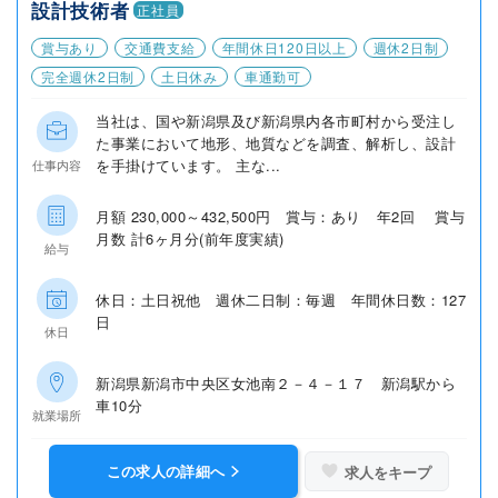
設計技術者
正社員
賞与あり
交通費支給
年間休日120日以上
週休2日制
完全週休2日制
土日休み
車通勤可
当社は、国や新潟県及び新潟県内各市町村から受注し
た事業において地形、地質などを調査、解析し、設計
を手掛けています。 主な...
仕事内容
月額 230,000～432,500円 賞与：あり 年2回 賞与
月数 計6ヶ月分(前年度実績)
給与
休日：土日祝他 週休二日制：毎週 年間休日数：127
日
休日
新潟県新潟市中央区女池南２－４－１７ 新潟駅から
車10分
就業場所
この求人の詳細へ
求人をキープ