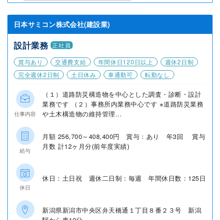
日本サミコン株式会社(建設業)
設計業務
正社員
賞与あり
交通費支給
年間休日120日以上
週休2日制
完全週休2日制
土日休み
車通勤可
転勤なし
（１）道路防災構造物を中心とした調査・診断・設計
業務です （２）事務所内業務中心です ※道路防災業務
や土木構造物の維持管理...
仕事内容
月額 256,700～408,400円 賞与：あり 年3回 賞与
月数 計12ヶ月分(前年度実績)
給与
休日：土日祝 週休二日制：毎週 年間休日数：125日
休日
新潟県新潟市中央区弁天橋通１丁目８番２３号 新潟
駅から車10分