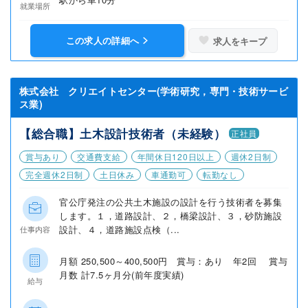
就業場所
この求人の詳細へ
求人をキープ
株式会社 クリエイトセンター(学術研究，専門・技術サービ
ス業)
【総合職】土木設計技術者（未経験）
正社員
賞与あり
交通費支給
年間休日120日以上
週休2日制
完全週休2日制
土日休み
車通勤可
転勤なし
官公庁発注の公共土木施設の設計を行う技術者を募集
します。１，道路設計、２，橋梁設計、３，砂防施設
設計、４，道路施設点検（...
仕事内容
月額 250,500～400,500円 賞与：あり 年2回 賞与
月数 計7.5ヶ月分(前年度実績)
給与