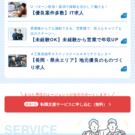
U・Iターン歓迎！新潟で経験を活かして働ける！
【優良案件多数】IT求人
異業種からでも挑戦できる。営業職で、収入もキャリアも
次のステージへ。
【未経験OK】未経験から営業で年収UP
＃工業高校卒＃テクノスクール＃ポリテクセンター
【長岡・県央エリア】地元優良のものづく
り求人
あなた専任のエージェントが全力サポートします！
転職支援サービスに申し込む（無料）
簡単1分
SERVICE