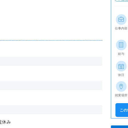
仕事内容
給与
休日
就業場所
この
盆休み