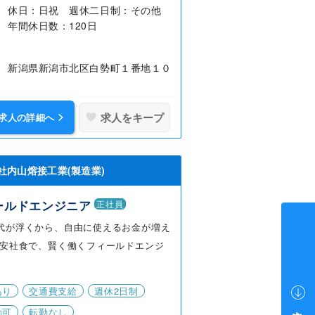
休日：日祝 週休二日制：その他
年間休日数：120日
新潟県新潟市北区白勢町１番地１０
求人をキープ
求人の詳細へ
社内山熔接工業(製造業)
ールドエンジニア
正社員
代が浮くから、自由に使えるお金が増え
格安社食で、賢く働くフィールドエンジ
あり
交通費支給
週休2日制
勤可
転勤なし