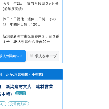
あり 年2回 賞与月数 計3ヶ月分
(前年度実績)
休日：日祝他 週休二日制：その
他 年間休日数：120日
新潟県新潟市東区逢谷内２丁目３番
１号 JR大形駅から徒歩20分
求人をキープ
求人の詳細へ
社 たかだ(卸売業・小売業)
員 新潟建材支店 建材営業
区木崎）
正社員
あり
交通費支給