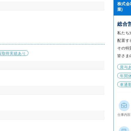
株式会
業)
総合
私たち
配置す
その特
暇取得実績あり
皆さま
賞与
年間休
車通
仕事内容