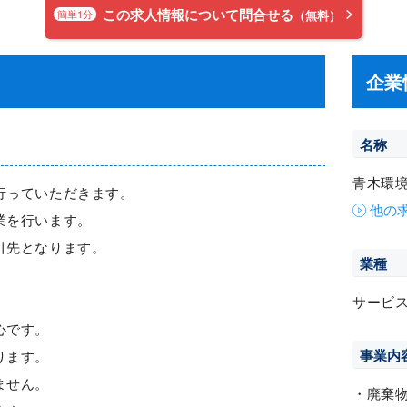
この求人情報について問合せる
簡単1分
（無料）
企業
名称
青木環
行っていただきます。
他の
業を行います。
引先となります。
業種
サービ
心です。
事業内
ります。
ません。
・廃棄