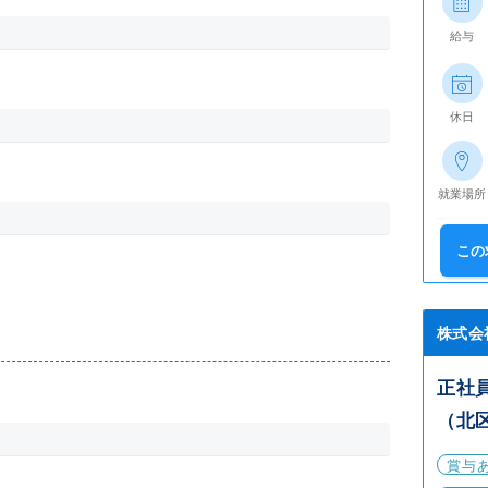
給与
休日
就業場所
この
株式会
正社
（北
賞与