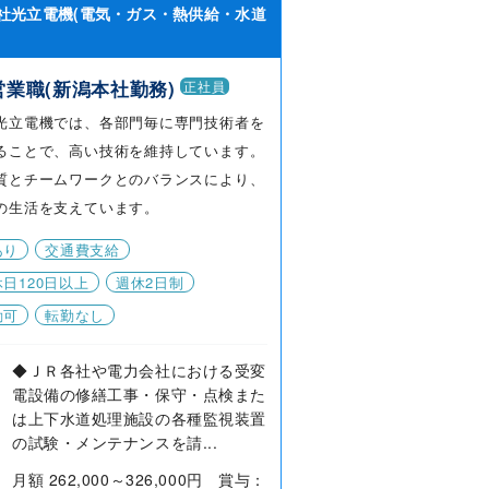
社光立電機(電気・ガス・熱供給・水道
営業職(新潟本社勤務)
正社員
光立電機では、各部門毎に専門技術者を
ることで、高い技術を維持しています。
質とチームワークとのバランスにより、
の生活を支えています。
あり
交通費支給
日120日以上
週休2日制
勤可
転勤なし
◆ＪＲ各社や電力会社における受変
電設備の修繕工事・保守・点検また
は上下水道処理施設の各種監視装置
の試験・メンテナンスを請...
月額 262,000～326,000円 賞与：