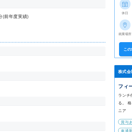
休日
分(前年度実績)
就業場所
この
株式会
フィ
ランチ
る。 
ニア
賞与
車通