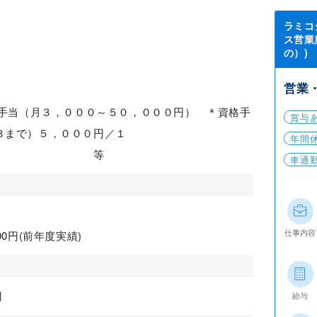
ラミコ
ス営業
の）)
営業
付手当（月３，０００～５０，０００円） ＊資格手
賞与
３まで）５，０００円／１
年間休
 等
車通
仕事内容
000円(前年度実績)
円
給与