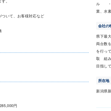
ます。
ル ・
業、水
がついて、お客様対応など
会社の
務
県下最
両台数
を行っ
取 組
目指し
所在地
新潟県
285,000円