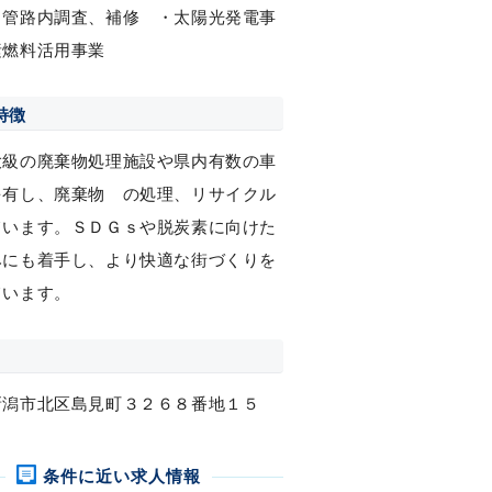
管路内調査、補修 ・太陽光発電事
素燃料活用事業
特徴
大級の廃棄物処理施設や県内有数の車
を有し、廃棄物 の処理、リサイクル
ています。ＳＤＧｓや脱炭素に向けた
みにも着手し、より快適な街づくりを
ています。
新潟市北区島見町３２６８番地１５
条件に近い求人情報