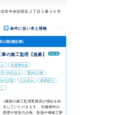
新潟市中央区明石２丁目３番３０号
条件に近い求人情報
非公開(建設業)
工事の施工監理【急募】
正社員
あり
交通費支給
日120日以上
週休2日制
週休2日制
土日休み
車通勤可
なし
○建築の施工監理業務及び補佐を担
当していただきます。 対象物件の
調査や状況の点検、新築や補修工事