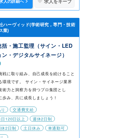
求人をキープ
求人の詳細へ
社ハーヴィッド(学術研究，専門・技術
ス業)
統括・施工監理（サイン・LED
ョン・デジタルサイネージ）
挑戦に取り組み、自己成長を続けること
る環境です。 サイン・サイネージ業界
技術力と洞察力を持つプロ集団とし
に歩み、共に成長しましょう！
あり
交通費支給
日120日以上
週休2日制
週休2日制
土日休み
車通勤可
なし