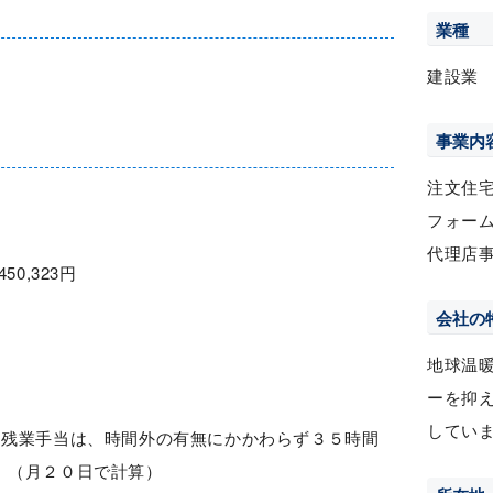
業種
建設業
事業内
注文住
フォー
代理店
450,323円
会社の
地球温
ーを抑
してい
定残業手当は、時間外の有無にかかわらず３５時間
。（月２０日で計算）