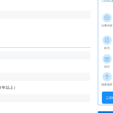
仕事内容
給与
休日
就業場所
３年以上）
この