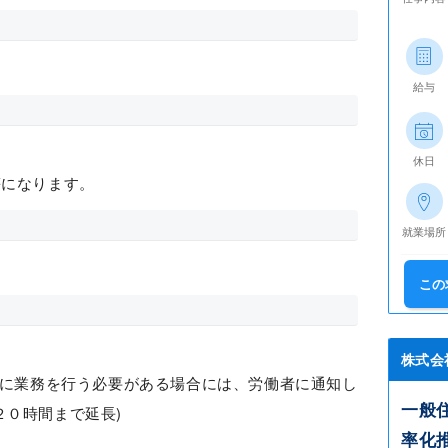
給与
休日
等になります。
就業場所
この
株式会
時に業務を行う必要がある場合には、労働者に通知し
一般
２０時間まで延長)
率化