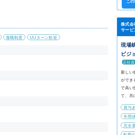
この
株式会
サービ
復職制度
UIJターン歓迎
現場
ビジ
正社員
新しい
ができ
で高い
て、共
賞与
年間休
完全
転勤