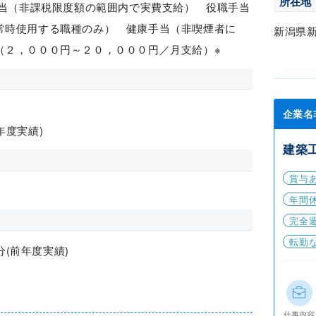
所在地
手当（非課税限度額の範囲内で実費支給） 役職手当
常時使用する職種のみ） 健康手当（非喫煙者に
新潟県
（２，０００円～２０，０００円／月支給）※
企業名
前年度実績)
建築
賞与
年間休
完全
転勤
分(前年度実績)
仕事内容