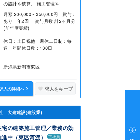
の設計や積算、 施工管理や...
月額 200,000～350,000円 賞与：
あり 年2回 賞与月数 計2ヶ月分
(前年度実績)
休日：土日祝他 週休二日制：毎
週 年間休日数：130日
新潟県新潟市東区
求人をキープ
求人の詳細へ
社 大建建設(建設業)
住宅の建築施工管理／業務の効
推進中（東区河渡）
正社員