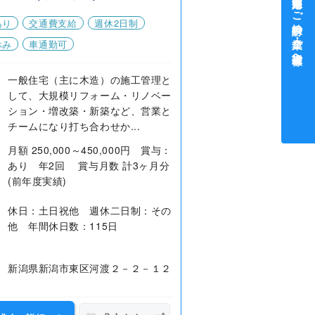
中途採用をご検討中の企業・ご担当者様へ
あり
交通費支給
週休2日制
休み
車通勤可
一般住宅（主に木造）の施工管理と
して、大規模リフォーム・リノベー
ション・増改築・新築など、営業と
チームになり打ち合わせか...
月額 250,000～450,000円 賞与：
あり 年2回 賞与月数 計3ヶ月分
(前年度実績)
休日：土日祝他 週休二日制：その
他 年間休日数：115日
新潟県新潟市東区河渡２－２－１２