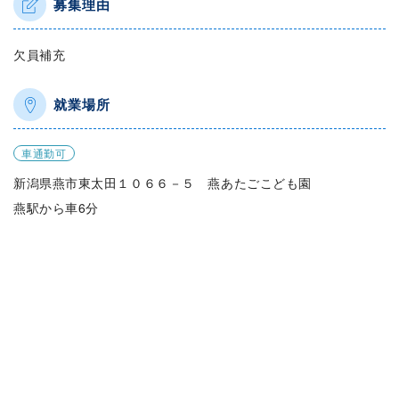
募集理由
欠員補充
就業場所
車通勤可
新潟県燕市東太田１０６６－５ 燕あたごこども園
燕駅から車6分