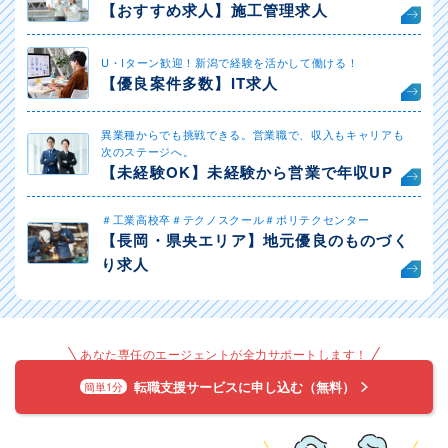
【おすすめ求人】施工管理求人
U・Iターン歓迎！新潟で経験を活かして働ける！
【優良案件多数】IT求人
異業種からでも挑戦できる。営業職で、収入もキャリアも
次のステージへ。
【未経験OK】未経験から営業で年収UP
＃工業高校卒＃テクノスクール＃ポリテクセンター
【長岡・県央エリア】地元優良のものづく
り求人
あなた専任のエージェントが全力サポートします！
転職支援サービスに申し込む（無料）
簡単1分