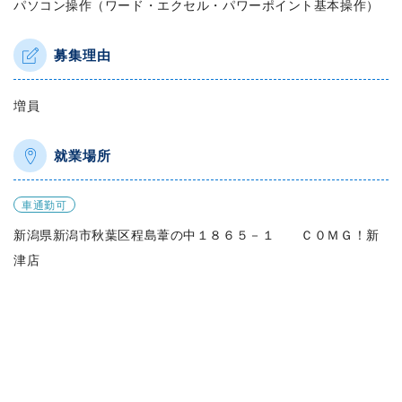
パソコン操作（ワード・エクセル・パワーポイント基本操作）
募集理由
増員
就業場所
車通勤可
新潟県新潟市秋葉区程島葦の中１８６５－１ Ｃ０ＭＧ！新
津店