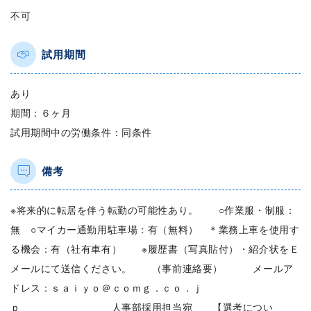
不可
試用期間
あり
期間：６ヶ月
試用期間中の労働条件：同条件
備考
※将来的に転居を伴う転勤の可能性あり。 ○作業服・制服：
無 ○マイカー通勤用駐車場：有（無料） ＊業務上車を使用す
る機会：有（社有車有） ※履歴書（写真貼付）・紹介状をＥ
メールにて送信ください。 （事前連絡要） メールア
ドレス：ｓａｉｙｏ＠ｃｏｍｇ．ｃｏ．ｊ
ｐ 人事部採用担当宛 【選考につい