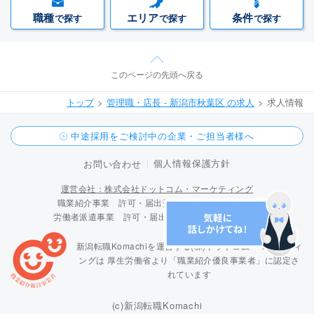
職種
エリア
条件
で探す
で探す
で探す
このページの先頭へ戻る
トップ
管理職・店長 - 新潟市秋葉区 の求人
求人情報
中途採用をご検討中の企業・ご担当者様へ
個人情報保護方針
お問い合わせ
運営会社：株式会社ドットコム・マーケティング
職業紹介事業 許可・届出受理番号 15-ユ-300096
労働者派遣事業 許可・届出受理番号 派 15-300424
新潟転職Komachiを運営する(株)ドットコム・マーケティ
ングは
厚生労働省より「職業紹介優良事業者」に認定さ
れています
(c)新潟転職Komachi