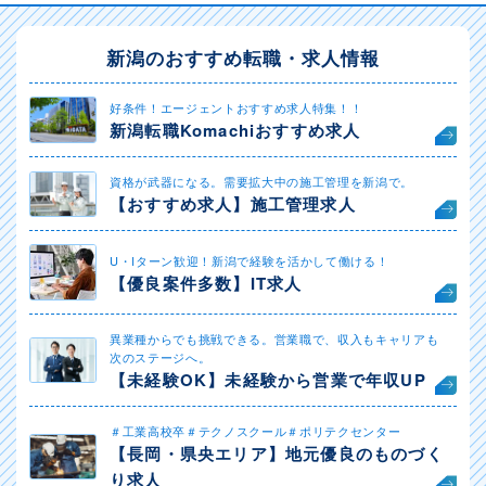
新潟のおすすめ転職・求人情報
好条件！エージェントおすすめ求人特集！！
新潟転職Komachiおすすめ求人
資格が武器になる。需要拡大中の施工管理を新潟で。
【おすすめ求人】施工管理求人
U・Iターン歓迎！新潟で経験を活かして働ける！
【優良案件多数】IT求人
異業種からでも挑戦できる。営業職で、収入もキャリアも
次のステージへ。
【未経験OK】未経験から営業で年収UP
＃工業高校卒＃テクノスクール＃ポリテクセンター
【長岡・県央エリア】地元優良のものづく
り求人