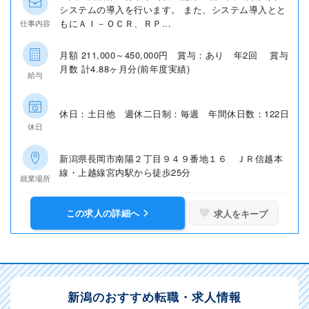
システムの導入を行います。 また、システム導入とと
もにＡＩ－ＯＣＲ、ＲＰ...
仕事内容
月額 211,000～450,000円 賞与：あり 年2回 賞与
月数 計4.88ヶ月分(前年度実績)
給与
休日：土日他 週休二日制：毎週 年間休日数：122日
休日
新潟県長岡市南陽２丁目９４９番地１６ ＪＲ信越本
線・上越線宮内駅から徒歩25分
就業場所
この求人の詳細へ
求人をキープ
新潟のおすすめ転職・求人情報