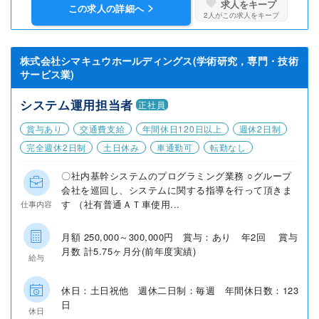
求人をキープ
この求人の詳細へ
2
人がこの求人をキープ
株式会社シマキュウホールディングス(学術研究，専門・技術
サービス業)
システム運用担当者
正社員
賞与あり
交通費支給
年間休日120日以上
週休2日制
完全週休2日制
土日休み
車通勤可
転勤なし
〇社内基幹システムのプログラミング業務 ○グループ
会社を巡回し、システムに関する指導を行って頂きま
す （社有普通ＡＴ車使用...
仕事内容
月額 250,000～300,000円 賞与：あり 年2回 賞与
月数 計5.75ヶ月分(前年度実績)
給与
休日：土日祝他 週休二日制：毎週 年間休日数：123
日
休日