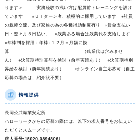
ります＞ 実務経験の浅い方は配属前トレーニングを設け
ています ※ＵＩターン者、積極的に採用しています ※社員
の親睦交流、及び家族の為の各種補助制度有り ※賃金支払い
日：翌々月５日払い。 ※残業ある場合は残業代を支給します
※年棒制を採用：年棒÷１２月＝月額に換
算 （残業代は含みませ
ん） ※決算期特別賞与を検討（前年実績あり） ※決算期特別
昇給を検討（前年実績あり） □オンライン自主応募可（自主
応募の場合は、紹介状不要）
情報提供
長岡公共職業安定所
ハローワークからの応募の際には、以下の求人番号をお伝えい
ただくとスムーズです。
求人番号:15020-08948061