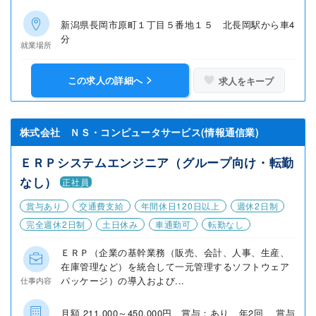
新潟県長岡市原町１丁目５番地１５ 北長岡駅から車4
分
就業場所
この求人の詳細へ
求人をキープ
株式会社 ＮＳ・コンピュータサービス(情報通信業)
ＥＲＰシステムエンジニア（グループ向け・転勤
なし）
正社員
賞与あり
交通費支給
年間休日120日以上
週休2日制
完全週休2日制
土日休み
車通勤可
転勤なし
ＥＲＰ（企業の基幹業務（販売、会計、人事、生産、
在庫管理など）を統合して一元管理するソフトウェア
パッケージ）の導入および...
仕事内容
月額 211,000～450,000円 賞与：あり 年2回 賞与