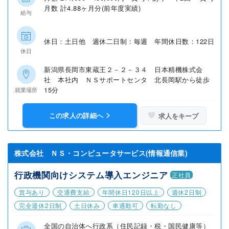
月数 計4.88ヶ月分(前年度実績)
給与
休日：土日他 週休二日制：毎週 年間休日数：122日
休日
新潟県長岡市東蔵王２－２－３４ 日本精機株式会
社 本社内 ＮＳサポートセンタ 北長岡駅から徒歩
15分
就業場所
この求人の詳細へ
求人をキープ
株式会社 ＮＳ・コンピュータサービス(情報通信業)
行政機関向けシステム導入エンジニア
正社員
賞与あり
交通費支給
年間休日120日以上
週休2日制
完全週休2日制
土日休み
車通勤可
転勤なし
全国の自治体へ行政系（住民記録・税・国民健康等）