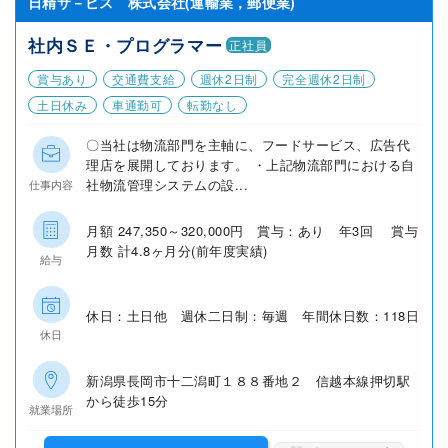
日精サ－ビス 株式会社(運輸業，郵便業)
社内ＳＥ・プログラマー
正社員
賞与あり
交通費支給
週休2日制
完全週休2日制
土日休み
車通勤可
転勤なし
〇当社は物流部門を主軸に、フードサービス、広告代
理店を展開しております。 ・上記物流部門における自
社物流管理システムの設...
仕事内容
月額 247,350～320,000円 賞与：あり 年3回 賞与
月数 計4.8ヶ月分(前年度実績)
給与
休日：土日他 週休二日制：毎週 年間休日数：118日
休日
新潟県長岡市十二潟町１８８番地２ 信越本線押切駅
から徒歩15分
就業場所