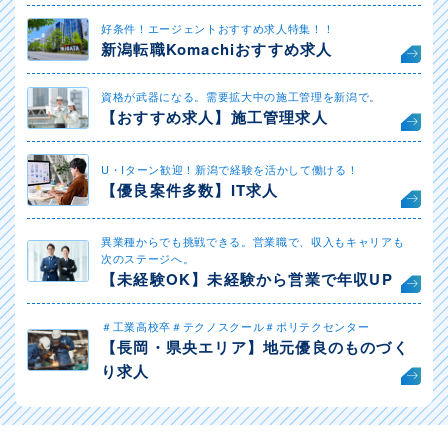
好条件！エージェントおすすめ求人特集！！
新潟転職Komachiおすすめ求人
資格が武器になる。需要拡大中の施工管理を新潟で。
【おすすめ求人】施工管理求人
U・Iターン歓迎！新潟で経験を活かして働ける！
【優良案件多数】IT求人
異業種からでも挑戦できる。営業職で、収入もキャリアも
次のステージへ。
【未経験OK】未経験から営業で年収UP
＃工業高校卒＃テクノスクール＃ポリテクセンター
【長岡・県央エリア】地元優良のものづく
り求人