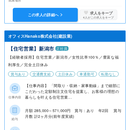
就業場所
求人をキープ
この求人の詳細へ
4
人がこの求人をキープ
オフィスHanako株式会社(建設業)
【住宅営業】新潟市
正社員
【経験者採用】住宅営業／新潟市／女性比率100％／豊富な福
利厚生／完全土日休み
賞与あり
交通費支給
土日休み
車通勤可
転勤なし
【仕事内容】 「間取り・収納・家事動線」まで細部に
こだわった定額制注文住宅を提案し、お客様の理想の
暮らしを叶える住宅営業...
仕事内容
月額 285,000～571,000円 賞与：あり 年2回 賞与
月数 計2ヶ月分(前年度実績)
給与