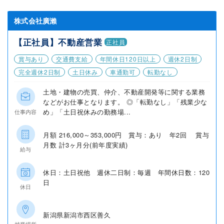
株式会社廣瀨
【正社員】不動産営業
正社員
賞与あり
交通費支給
年間休日120日以上
週休2日制
完全週休2日制
土日休み
車通勤可
転勤なし
土地・建物の売買、仲介、不動産開発等に関する業務
などがお仕事となります。 ◎「転勤なし」「残業少な
め」「土日祝休みの勤務場...
仕事内容
月額 216,000～353,000円 賞与：あり 年2回 賞与
月数 計3ヶ月分(前年度実績)
給与
休日：土日祝他 週休二日制：毎週 年間休日数：120
日
休日
新潟県新潟市西区善久