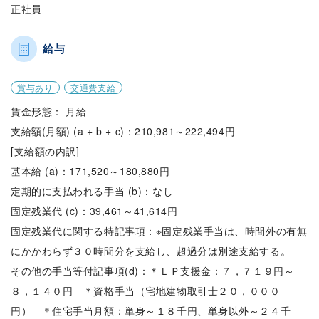
正社員
給与
賞与あり
交通費支給
賃金形態： 月給
支給額(月額) (a + b + c)：210,981～222,494円
[支給額の内訳]
基本給 (a)：171,520～180,880円
定期的に支払われる手当 (b)：なし
固定残業代 (c)：39,461～41,614円
固定残業代に関する特記事項：※固定残業手当は、時間外の有無
にかかわらず３０時間分を支給し、超過分は別途支給する。
その他の手当等付記事項(d)：＊ＬＰ支援金：７，７１９円～
８，１４０円 ＊資格手当（宅地建物取引士２０，０００
円） ＊住宅手当月額：単身～１８千円、単身以外～２４千