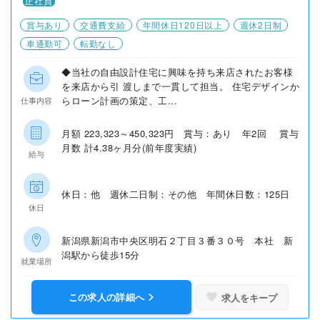
正社員
賞与あり
交通費支給
年間休日120日以上
週休2日制
車通勤可
転勤なし
◆当社の自由設計住宅に興味を持ち来店されたお客様
を来店から引 渡しまで一貫して担当。 住宅デザインか
らローン計画の策定、工...
仕事内容
月額 223,323～450,323円 賞与：あり 年2回 賞与
月数 計4.38ヶ月分(前年度実績)
給与
休日：他 週休二日制：その他 年間休日数：125日
休日
新潟県新潟市中央区明石２丁目３番３０号 本社 新
潟駅から徒歩15分
就業場所
この求人の詳細へ
求人をキープ