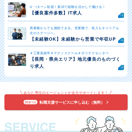
U・Iターン歓迎！新潟で経験を活かして働ける！
【優良案件多数】IT求人
異業種からでも挑戦できる。営業職で、収入もキャリアも
次のステージへ。
【未経験OK】未経験から営業で年収UP
＃工業高校卒＃テクノスクール＃ポリテクセンター
【長岡・県央エリア】地元優良のものづく
り求人
あなた専任のエージェントが全力サポートします！
転職支援サービスに申し込む（無料）
簡単1分
SERVICE