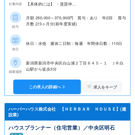
【具体的には】 ・賃貸仲...
仕事内容
月額 250,000～370,000円 賞与：あり 年2回 賞与
月数 計3ヶ月分(前年度実績)
給与
休日：水他 週休二日制：毎週 年間休日数：110日
休日
新潟県新潟市中央区白山浦２丁目６４５－１ ＪＲ白
山駅から徒歩3分
就業場所
この求人の詳細へ
求人をキープ
ハーバーハウス株式会社 【ＨＥＲＢＡＲ ＨＯＵＳＥ】(建
設業)
ハウスプランナー（住宅営業）／中央区明石