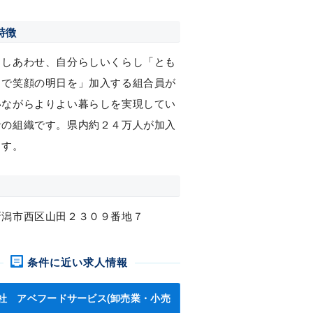
特徴
るしあわせ、自分らしいくらし「とも
力で笑顔の明日を」加入する組合員が
いながらよりよい暮らしを実現してい
者の組織です。県内約２４万人が加入
ます。
新潟市西区山田２３０９番地７
条件に近い求人情報
社 アベフードサービス(卸売業・小売