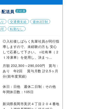
ト配送員
正社員
あり
交通費支給
週休2日制
勤可
転勤なし
◎入社後しばらく先輩社員が同行指
導しますので、未経験の方も 安心
して応募して下さい。 ○社有車（２
ｔ冷凍車）を使用し、決まっ...
月額 232,300～290,000円 賞与：
あり 年2回 賞与月数 計2.5ヶ月
分(前年度実績)
休日：日他 週休二日制：その他
年間休日数：105日
新潟県長岡市美沢４丁目２０４番地
１ 上越線長岡駅から徒歩15分