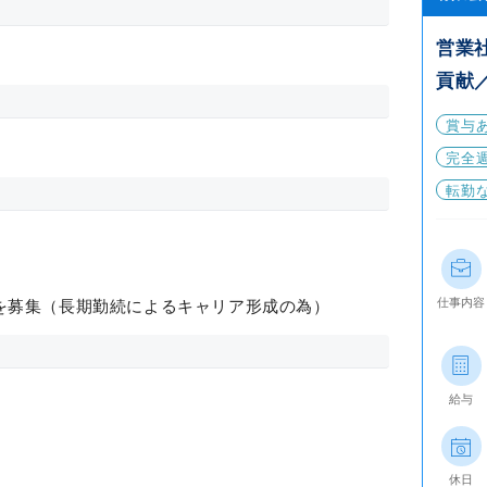
営業
貢献
賞与
完全
転勤
仕事内容
を募集（長期勤続によるキャリア形成の為）
給与
休日