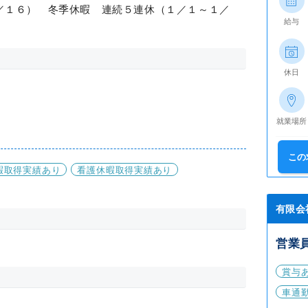
／１６） 冬季休暇 連続５連休（１／１～１／
給与
休日
就業場所
この
暇取得実績あり
看護休暇取得実績あり
有限会
営業
賞与
車通