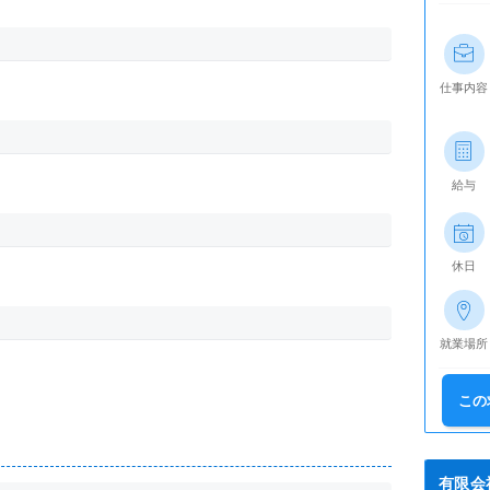
仕事内容
給与
休日
就業場所
この
有限会