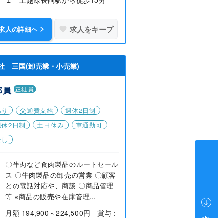
求人をキープ
求人の詳細へ
社 三国(卸売業・小売業)
部員
正社員
あり
交通費支給
週休2日制
週休2日制
土日休み
車通勤可
なし
〇牛肉など食肉製品のルートセール
ス 〇牛肉製品の卸売の営業 〇顧客
との電話対応や、商談 〇商品管理
等 ※商品の販売や在庫管理...
月額 194,900～224,500円 賞与：