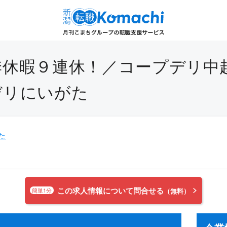
休暇９連休！／コープデリ中越
デリにいがた
た
この求人情報について問合せる
簡単1分
（無料）