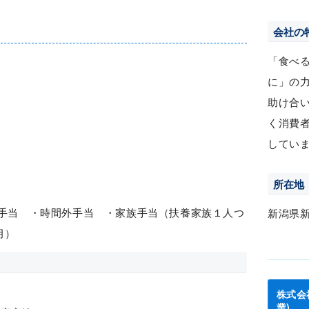
会社の
「食べ
に」の
助け合
く消費
してい
所在地
勤手当 ・時間外手当 ・家族手当（扶養家族１人つ
新潟県
月）
株式会
業)