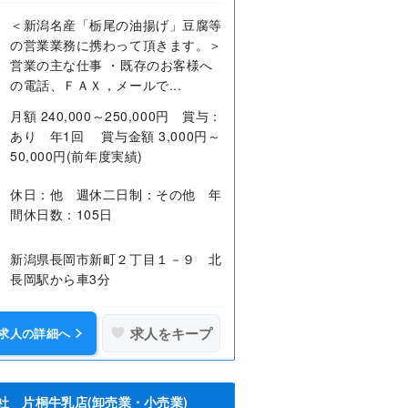
＜新潟名産「栃尾の油揚げ」豆腐等
の営業業務に携わって頂きます。＞
営業の主な仕事 ・既存のお客様へ
の電話、ＦＡＸ，メールで...
月額 240,000～250,000円 賞与：
あり 年1回 賞与金額 3,000円～
50,000円(前年度実績)
休日：他 週休二日制：その他 年
間休日数：105日
新潟県長岡市新町２丁目１－９ 北
長岡駅から車3分
求人をキープ
求人の詳細へ
社 片桐牛乳店(卸売業・小売業)