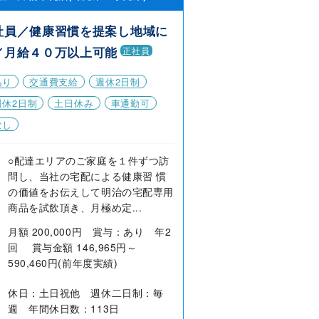
社員／健康習慣を提案し地域に
／月給４０万以上可能
正社員
あり
交通費支給
週休2日制
週休2日制
土日休み
車通勤可
なし
○配達エリアのご家庭を１件ずつ訪
問し、当社の宅配による健康習 慣
の価値をお伝えして明治の宅配専用
商品を試飲頂き、月極め定...
月額 200,000円 賞与：あり 年2
回 賞与金額 146,965円～
590,460円(前年度実績)
休日：土日祝他 週休二日制：毎
週 年間休日数：113日