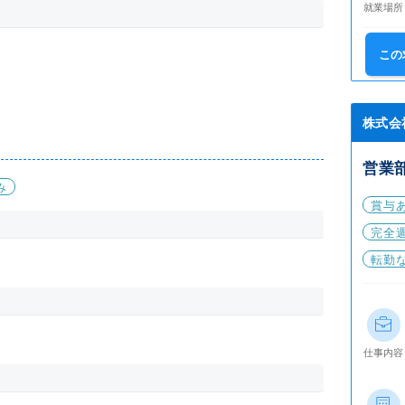
就業場所
この
株式会
営業
み
賞与
完全
転勤
仕事内容