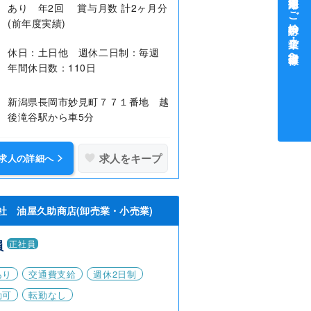
中途採用をご検討中の企業・ご担当者様へ
あり 年2回 賞与月数 計2ヶ月分
(前年度実績)
休日：土日他 週休二日制：毎週
年間休日数：110日
新潟県長岡市妙見町７７１番地 越
後滝谷駅から車5分
求人をキープ
求人の詳細へ
社 油屋久助商店(卸売業・小売業)
員
正社員
あり
交通費支給
週休2日制
勤可
転勤なし