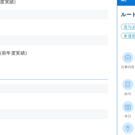
年度実績)
ルー
賞与
車通
(前年度実績)
仕事内容
給与
休日