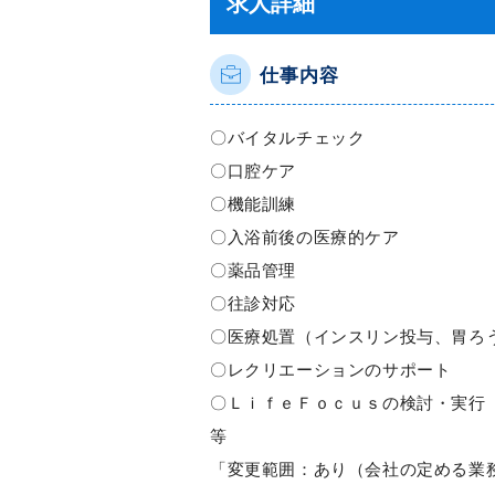
求人詳細
仕事内容
〇バイタルチェック
〇口腔ケア
〇機能訓練
〇入浴前後の医療的ケア
〇薬品管理
〇往診対応
〇医療処置（インスリン投与、胃ろ
〇レクリエーションのサポート
〇ＬｉｆｅＦｏｃｕｓの検討・実行
等
「変更範囲：あり（会社の定める業