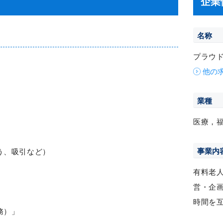
企業
名称
プラウ
他の
業種
医療，
事業内
う、吸引など）
有料老
営・企
時間を
務）」