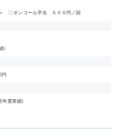
途＞ 〇オンコール手当 ５００円／回
績)
0円
前年度実績)