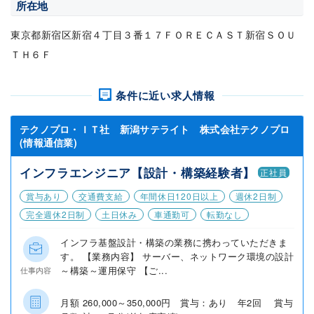
所在地
東京都新宿区新宿４丁目３番１７ＦＯＲＥＣＡＳＴ新宿ＳＯＵ
ＴＨ６Ｆ
条件に近い求人情報
テクノプロ・ＩＴ社 新潟サテライト 株式会社テクノプロ
(情報通信業)
インフラエンジニア【設計・構築経験者】
正社員
賞与あり
交通費支給
年間休日120日以上
週休2日制
完全週休2日制
土日休み
車通勤可
転勤なし
インフラ基盤設計・構築の業務に携わっていただきま
す。 【業務内容】 サーバー、ネットワーク環境の設計
～構築～運用保守 【ご...
仕事内容
月額 260,000～350,000円 賞与：あり 年2回 賞与