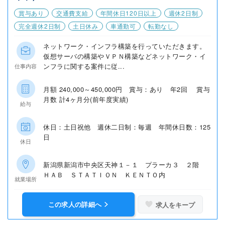
賞与あり
交通費支給
年間休日120日以上
週休2日制
完全週休2日制
土日休み
車通勤可
転勤なし
ネットワーク・インフラ構築を行っていただきます。
仮想サーバの構築やＶＰＮ構築などネットワーク・イ
ンフラに関する案件に従...
仕事内容
月額 240,000～450,000円 賞与：あり 年2回 賞与
月数 計4ヶ月分(前年度実績)
給与
休日：土日祝他 週休二日制：毎週 年間休日数：125
日
休日
新潟県新潟市中央区天神１－１ プラーカ３ ２階
ＨＡＢ ＳＴＡＴＩＯＮ ＫＥＮＴＯ内
就業場所
この求人の詳細へ
求人をキープ