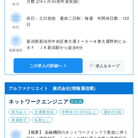
月数 計4ヶ月分(前年度実績)
給与
休日：土日祝他 週休二日制：毎週 年間休日数：122
日
休日
新潟県新潟市中央区東大通２ー５ー８東大通野村ビル
８Ｆ ＪＲ新潟駅から徒歩6分
就業場所
この求人の詳細へ
求人をキープ
アルファクリエイト 株式会社(情報通信業)
ネットワークエンジニア
正社員
賞与あり
交通費支給
年間休日120日以上
週休2日制
車通勤可
転勤なし
【概要】 金融機関のネットワークインフラ更改に伴う