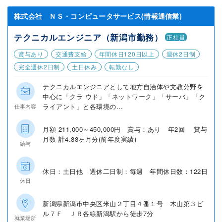
株式会社 ＮＳ・コンピュータサービス(情報通信業)
テクニカルエンジニア（新潟市勤務）
正社員
賞与あり
交通費支給
年間休日120日以上
週休2日制
完全週休2日制
土日休み
転勤なし
テクニカルエンジニアとして地方自治体や文教分野を
中心に「クラ ウド」「ネットワーク」「サーバ」「ク
ライアント」と各環境の...
仕事内容
月額 211,000～450,000円 賞与：あり 年2回 賞与
月数 計4.88ヶ月分(前年度実績)
給与
休日：土日他 週休二日制：毎週 年間休日数：122日
休日
新潟県新潟市中央区米山２丁目４番１号 木山第３ビ
ル７Ｆ ＪＲ各線新潟駅から徒歩7分
就業場所