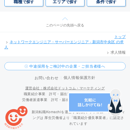
職種
エリア
条件
で探す
で探す
で探す
このページの先頭へ戻る
トップ
ネットワークエンジニア・サーバーエンジニア - 新潟市中央区 の求
人
求人情報
中途採用をご検討中の企業・ご担当者様へ
個人情報保護方針
お問い合わせ
運営会社：株式会社ドットコム・マーケティング
職業紹介事業 許可・届出受理番号 15-ユ-300096
労働者派遣事業 許可・届出受理番号 派 15-300424
新潟転職Komachiを運営する(株)ドットコム・マーケティ
ングは
厚生労働省より「職業紹介優良事業者」に認定さ
れています