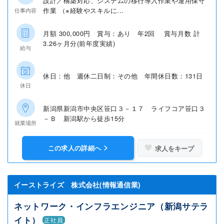
設計／構築対応、システムの移行導入作業や運用保守
作業 （※経験やスキルに...
仕事内容
月額 300,000円 賞与：あり 年2回 賞与月数 計
3.26ヶ月分(前年度実績)
給与
休日：他 週休二日制：その他 年間休日数：131日
休日
新潟県新潟市中央区笹口３－１７ ライフコア笹口３
－Ｂ 新潟駅から徒歩15分
就業場所
この求人の詳細へ
求人をキープ
イーストライズ 株式会社(情報通信業)
ネットワーク・インフラエンジニア（新潟サテラ
イト）
正社員