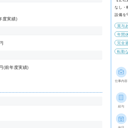
なし・
設備を
前年度実績)
賞与
年間休
円
完全
転勤
0円(前年度実績)
仕事内容
給与
休日