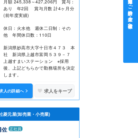
中途採用をご検討中の企業・ご担当者様へ
月額 245,338～427,206円 賞与：
あり 年2回 賞与月数 計4ヶ月分
(前年度実績)
休日：火水他 週休二日制：その
他 年間休日数：110日
新潟県妙高市大字十日市４７３ 本
社 新潟県上越市富岡５３９－７
上越すまいステーション ※採用
後、上記どちらかで勤務場所を決定
します。
求人をキープ
求人の詳細へ
社菱元屋(卸売業・小売業)
補佐
正社員