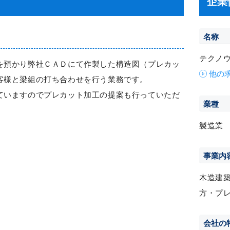
企業
名称
テクノ
を預かり弊社ＣＡＤにて作製した構造図（プレカッ
他の
客様と梁組の打ち合わせを行う業務です。
ていますのでプレカット加工の提案も行っていただ
業種
製造業
事業内
木造建
方・プ
会社の