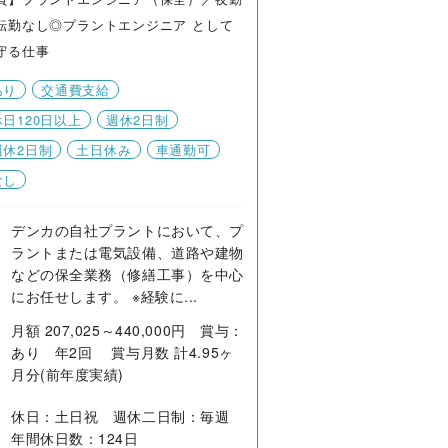
転勤なし◎プラントエンジニア として
守る仕事
あり
交通費支給
日120日以上
週休2日制
週休2日制
土日休み
車通勤可
なし
デンカの自社プラントにおいて、プ
ラントまたは電気設備、道路や建物
などの保全業務（修繕工事）を中心
にお任せします。 ※経験に...
月額 207,025～440,000円 賞与：
あり 年2回 賞与月数 計4.95ヶ
月分(前年度実績)
休日：土日祝 週休二日制：毎週
年間休日数：124日