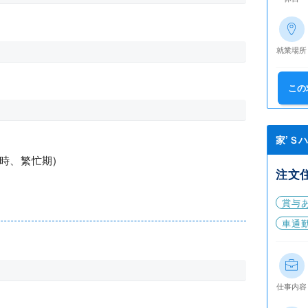
就業場所
この
家’Ｓ
時、繁忙期)
注文
賞与
車通
仕事内容