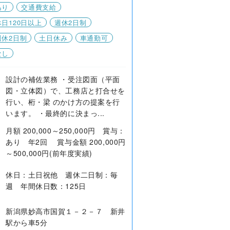
あり
交通費支給
日120日以上
週休2日制
週休2日制
土日休み
車通勤可
なし
設計の補佐業務 ・受注図面（平面
図・立体図）で、工務店と打合せを
行い、桁・梁 のかけ方の提案を行
います。 ・最終的に決まっ...
月額 200,000～250,000円 賞与：
あり 年2回 賞与金額 200,000円
～500,000円(前年度実績)
休日：土日祝他 週休二日制：毎
週 年間休日数：125日
新潟県妙高市国賀１－２－７ 新井
駅から車5分