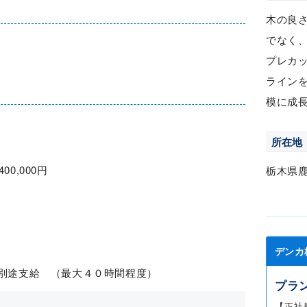
木の良
でなく
プレカ
ライン
模に成
所在地
400,000円
栃木県
デンカ
代別途支給 （最大４０時間程度）
プラ
【正社