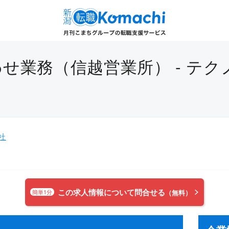
せ業務（信越営業所） - テ
社
この求人情報について問合せる
簡単1分
（無料）