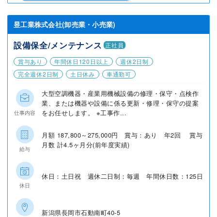
昱工業株式会社(卸売業・小売業)
設備保全/メンテナンス
正社員
賞与あり
年間休日120日以上
週休2日制
完全週休2日制
土日休み
車通勤可
大型空調機器・産業用機械設備の修理・保守・点検作
業、または機器や設備に係る更新・修理・保守の提案
をお任せします。 ※工事作...
仕事内容
月額 187,800～275,000円 賞与：あり 年2回 賞与
月数 計4.5ヶ月分(前年度実績)
給与
休日：土日祝 週休二日制：毎週 年間休日数：125日
休日
新潟県長岡市石動南町40-5