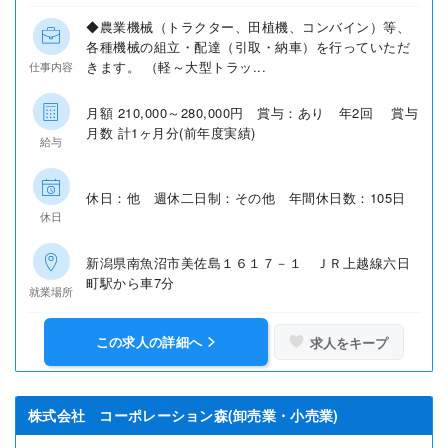
◆農業機械（トラクター、田植機、コンバイン）等、
各種機械の組立・配達（引取・納車）を行っていただ
きます。 （軽～大型トラッ...
仕事内容
月額 210,000～280,000円 賞与：あり 年2回 賞与
月数 計1ヶ月分(前年度実績)
給与
休日：他 週休二日制：その他 年間休日数：105日
休日
新潟県南魚沼市美佐島１６１７－１ ＪＲ上越線六日
町駅から車7分
就業場所
この求人の詳細へ
求人をキープ
株式会社 コーポレーション森(卸売業・小売業)