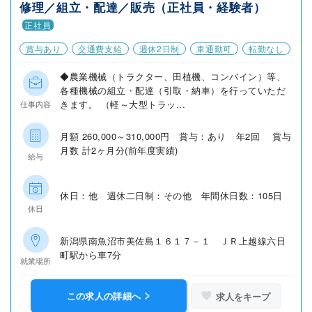
修理／組立・配達／販売（正社員・経験者）
正社員
賞与あり
交通費支給
週休2日制
車通勤可
転勤なし
◆農業機械（トラクター、田植機、コンバイン）等、
各種機械の組立・配達（引取・納車）を行っていただ
きます。 （軽～大型トラッ...
仕事内容
月額 260,000～310,000円 賞与：あり 年2回 賞与
月数 計2ヶ月分(前年度実績)
給与
休日：他 週休二日制：その他 年間休日数：105日
休日
新潟県南魚沼市美佐島１６１７－１ ＪＲ上越線六日
町駅から車7分
就業場所
この求人の詳細へ
求人をキープ