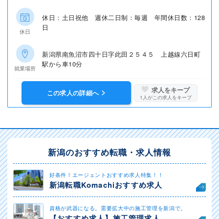
休日：土日祝他 週休二日制：毎週 年間休日数：128
日
休日
新潟県南魚沼市四十日字此田２５４５ 上越線六日町
駅から車10分
就業場所
求人をキープ
この求人の詳細へ
1
人がこの求人をキープ
新潟のおすすめ転職・求人情報
好条件！エージェントおすすめ求人特集！！
新潟転職Komachiおすすめ求人
資格が武器になる。需要拡大中の施工管理を新潟で。
【おすすめ求人】施工管理求人