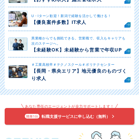
U・Iターン歓迎！新潟で経験を活かして働ける！
【優良案件多数】IT求人
異業種からでも挑戦できる。営業職で、収入もキャリアも
次のステージへ。
【未経験OK】未経験から営業で年収UP
＃工業高校卒＃テクノスクール＃ポリテクセンター
【長岡・県央エリア】地元優良のものづく
り求人
あなた専任のエージェントが全力サポートします！
転職支援サービスに申し込む（無料）
簡単1分