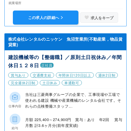
就業場所
この求人の詳細へ
求人をキープ
株式会社レンタルのニッケン 魚沼営業所(不動産業，物品賃
貸業)
建設機械等の【整備職】／原則土日祝休み／年間
休日１２８日
正社員
賞与あり
交通費支給
年間休日120日以上
週休2日制
完全週休2日制
土日休み
車通勤可
当社は三菱商事グループの企業で、工事現場や工場で
使われる建設 機械や産業機械のレンタル会社です。そ
れらの点検整備スタッフ...
仕事内容
月額 225,400～274,900円 賞与：あり 年2回 賞与
月数 計3.6ヶ月分(前年度実績)
給与