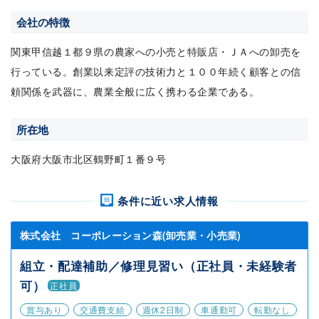
会社の特徴
関東甲信越１都９県の農家への小売と特販店・ＪＡへの卸売を
行っている。創業以来定評の技術力と１００年続く顧客との信
頼関係を武器に、農業全般に広く携わる企業である。
所在地
大阪府大阪市北区鶴野町１番９号
条件に近い求人情報
株式会社 コーポレーション森(卸売業・小売業)
組立・配達補助／修理見習い（正社員・未経験者
可）
正社員
賞与あり
交通費支給
週休2日制
車通勤可
転勤なし