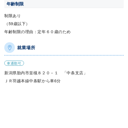
年齢制限
制限あり
（59歳以下）
年齢制限の理由：定年６０歳のため
就業場所
車通勤可
新潟県胎内市並槻８２０－１ 「中条支店」
ＪＲ羽越本線中条駅から車6分