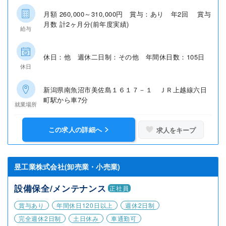
月額 260,000～310,000円 賞与：あり 年2回 賞与
月数 計2ヶ月分(前年度実績)
給与
休日：他 週休二日制：その他 年間休日数：105日
休日
新潟県南魚沼市美佐島１６１７－１ ＪＲ上越線六日
町駅から車7分
就業場所
この求人の詳細へ
求人をキープ
昱工業株式会社(卸売業・小売業)
設備保全/メンテナンス
正社員
賞与あり
年間休日120日以上
週休2日制
完全週休2日制
土日休み
車通勤可