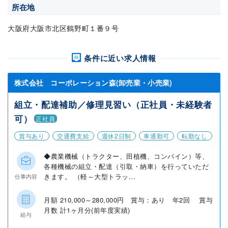
所在地
大阪府大阪市北区鶴野町１番９号
条件に近い求人情報
株式会社 コーポレーション森(卸売業・小売業)
組立・配達補助／修理見習い（正社員・未経験者
可）
正社員
賞与あり
交通費支給
週休2日制
車通勤可
転勤なし
◆農業機械（トラクター、田植機、コンバイン）等、
各種機械の組立・配達（引取・納車）を行っていただ
きます。 （軽～大型トラッ...
仕事内容
月額 210,000～280,000円 賞与：あり 年2回 賞与
月数 計1ヶ月分(前年度実績)
給与