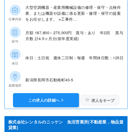
大型空調機器・産業用機械設備の修理・保守・点検作
業、または機器や設備に係る更新・修理・保守の提案
をお任せします。 ※工事作...
仕事内容
月額 187,800～275,000円 賞与：あり 年2回 賞与
月数 計4.5ヶ月分(前年度実績)
給与
休日：土日祝 週休二日制：毎週 年間休日数：125日
休日
新潟県長岡市石動南町40-5
就業場所
この求人の詳細へ
求人をキープ
株式会社レンタルのニッケン 魚沼営業所(不動産業，物品賃
貸業)