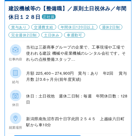
建設機械等の【整備職】／原則土日祝休み／年間
休日１２８日
正社員
賞与あり
交通費支給
年間休日120日以上
週休2日制
完全週休2日制
土日休み
車通勤可
当社は三菱商事グループの企業で、工事現場や工場で
使われる建設 機械や産業機械のレンタル会社です。そ
れらの点検整備スタッフ...
仕事内容
月額 225,400～274,900円 賞与：あり 年2回 賞与
月数 計3.6ヶ月分(前年度実績)
給与
休日：土日祝他 週休二日制：毎週 年間休日数：128
日
休日
新潟県南魚沼市四十日字此田２５４５ 上越線六日町
駅から車10分
就業場所