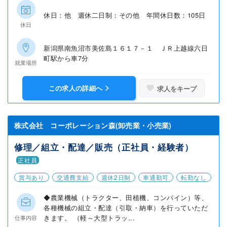
休日：他 週休二日制：その他 年間休日数：105日
休日
新潟県南魚沼市美佐島１６１７－１ ＪＲ上越線六日
町駅から車7分
就業場所
この求人の詳細へ
求人をキープ
株式会社 コーポレーション森(卸売業・小売業)
修理／組立・配達／販売（正社員・経験者）
正社員
賞与あり
交通費支給
週休2日制
車通勤可
転勤なし
◆農業機械（トラクター、田植機、コンバイン）等、
各種機械の組立・配達（引取・納車）を行っていただ
きます。 （軽～大型トラッ...
仕事内容