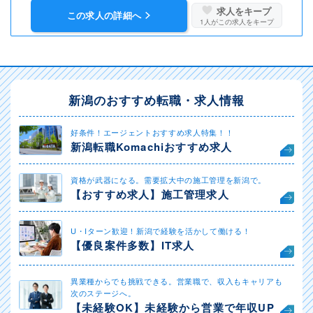
求人をキープ
この求人の詳細へ
1
人がこの求人をキープ
新潟のおすすめ転職・求人情報
好条件！エージェントおすすめ求人特集！！
新潟転職Komachiおすすめ求人
資格が武器になる。需要拡大中の施工管理を新潟で。
【おすすめ求人】施工管理求人
U・Iターン歓迎！新潟で経験を活かして働ける！
【優良案件多数】IT求人
異業種からでも挑戦できる。営業職で、収入もキャリアも
次のステージへ。
【未経験OK】未経験から営業で年収UP