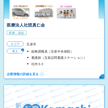
医療法人社団真仁会
医療，福祉
エリア
五泉市
3
求人
総務課職員（五泉中央病院）
看護師（五泉訪問看護ステーション）
社内ＳＥ
企業情報の詳細を見る