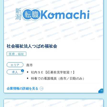
社会福祉法人つばめ福祉会
医療，福祉
エリア
燕市
2
求人
社内ＳＥ【応募前見学歓迎！】
特養での看護職員（燕市／日勤のみ）
企業情報の詳細を見る