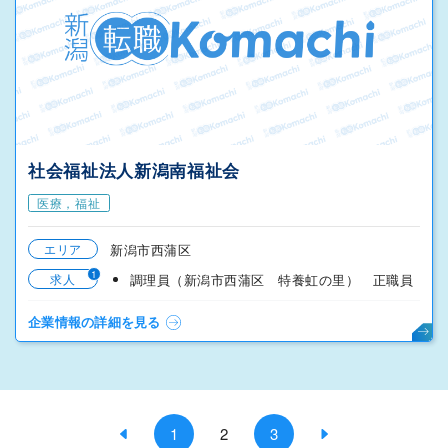
社会福祉法人新潟南福祉会
医療，福祉
エリア
新潟市西蒲区
1
求人
調理員（新潟市西蒲区 特養虹の里） 正職員
企業情報の詳細を見る
1
2
3