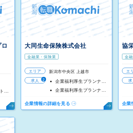
プロ
大同生命保険株式会社
協
金融業・保険業
金融
エリア
エ
新潟市中央区 上越市
2
求人
求
企業福利厚生プランナー（法人営業）◆子育て支援企業※急募
企業福利厚生プランナー（法人営業）
業務職（営業サポート）未経験者歓迎
企業情報の詳細を見る
企業