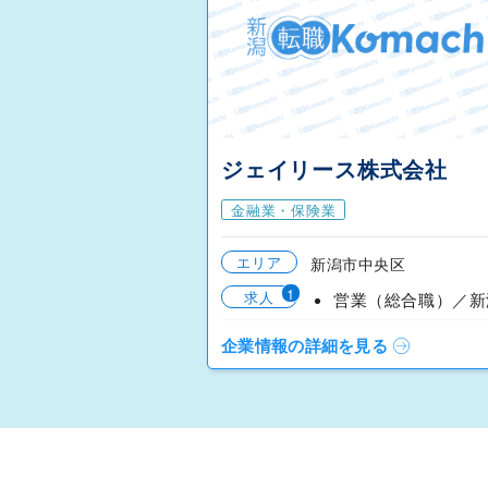
ジェイリース株式会社
金融業・保険業
エリア
新潟市中央区
1
求人
企業情報の詳細を見る