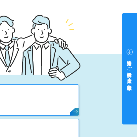
中途採用をご検討中の企業・ご担当者様へ