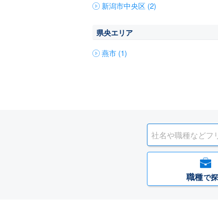
新潟市中央区 (2)
県央エリア
燕市 (1)
職種
で探