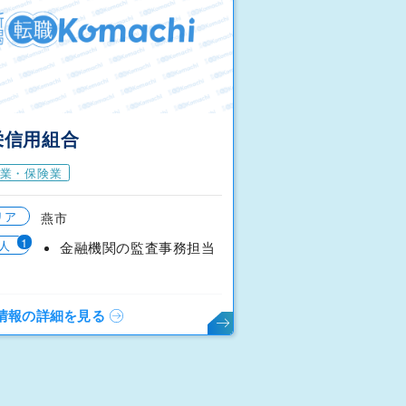
栄信用組合
業・保険業
リア
燕市
1
人
金融機関の監査事務担当
情報の詳細を見る