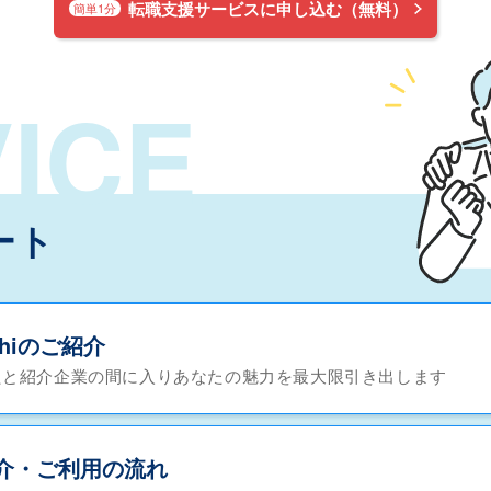
転職支援サービスに申し込む（無料）
簡単1分
ICE
ート
chiのご紹介
たと紹介企業の間に入りあなたの魅力を最大限引き出します
介・ご利用の流れ