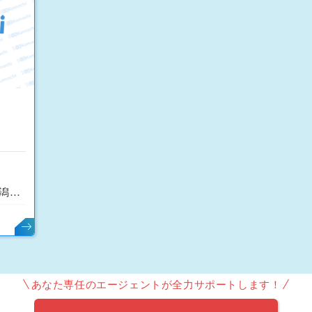
営業（総合職）／新潟支店
あなた専任のエージェントが全力サポートします！