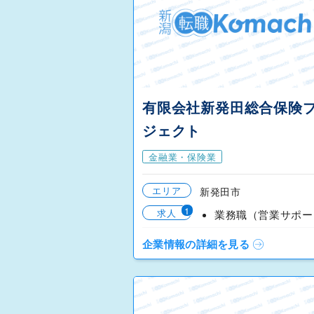
有限会社新発田総合保険
ジェクト
金融業・保険業
エリア
新発田市
1
求人
企業情報の詳細を見る