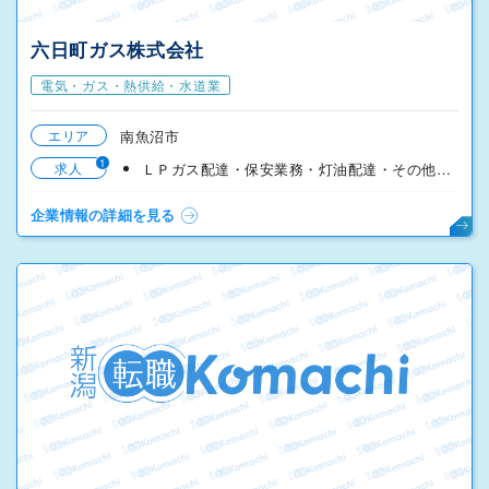
六日町ガス株式会社
電気・ガス・熱供給・水道業
エリア
南魚沼市
1
求人
ＬＰガス配達・保安業務・灯油配達・その他配達【見習可】
企業情報の詳細を見る