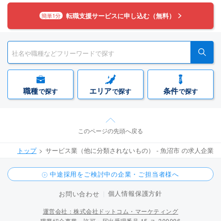
転職支援サービスに申し込む（無料）
簡単1分
職種
エリア
条件
で探す
で探す
で探す
このページの先頭へ戻る
トップ
サービス業（他に分類されないもの） - 魚沼市 の求人企業
中途採用をご検討中の企業・ご担当者様へ
個人情報保護方針
お問い合わせ
運営会社：株式会社ドットコム・マーケティング
職業紹介事業 許可・届出受理番号 15-ユ-300096