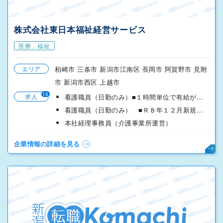
株式会社東日本福祉経営サービス
医療，福祉
エリア
柏崎市 三条市 新潟市江南区 長岡市 阿賀野市 見附
市 新潟市西区 上越市
15
求人
看護職員（日勤のみ）■１時間単位で有給が使える制度あり
看護職員（日勤のみ） ■Ｒ８年１２月新規オープン■燕三条
本社経理事務員（介護事業所運営）
企業情報の詳細を見る