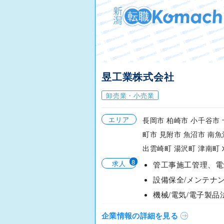
昱工業株式会社
卸売業・小売業
エリア
長岡市 柏崎市 小千谷市
町市 見附市 魚沼市 南
出雲崎町 湯沢町 津南町 刈
8
求人
設備保全/メンテナ
企業情報の詳細を見る