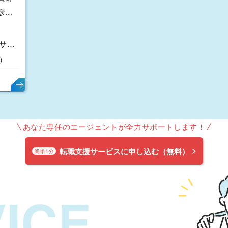
...
整備職（下越アグリサポートセンター）
）
あなた専任のエージェントが全力サポートします！
転職支援サービスに申し込む（無料）
簡単1分
ICE