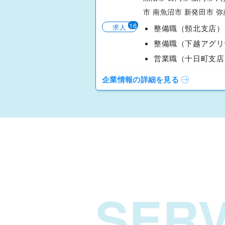
市 南魚沼市 新発田市 弥彦
16
求人
整備職（頸北支店）
営業職（十日町支店
企業情報の詳細を見る
SERV