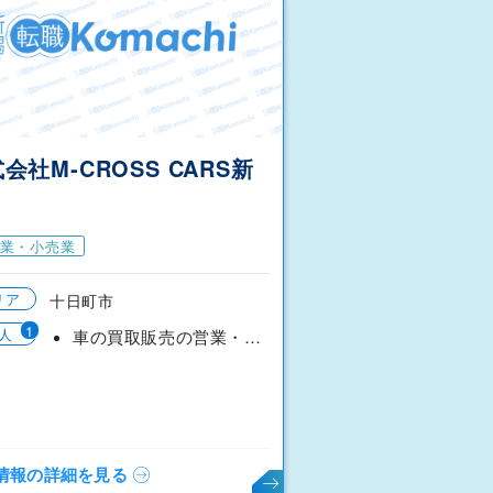
会社M‐CROSS CARS新
業・小売業
リア
十日町市
1
人
車の買取販売の営業・それに伴う業務
情報の詳細を見る