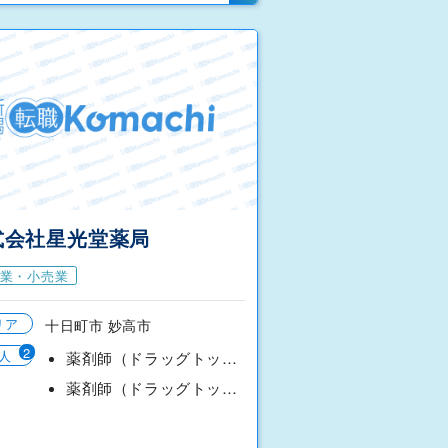
式会社星光堂薬局
業・小売業
リア
十日町市 妙高市
2
人
薬剤師（ドラッグトップス十日町店）
薬剤師（ドラッグトップス新井店）