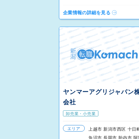
企業情報の詳細を見る
ヤンマーアグリジャパン
会社
卸売業・小売業
エリア
上越市 新潟市西区 十日
魚沼市 長岡市 胎内市 