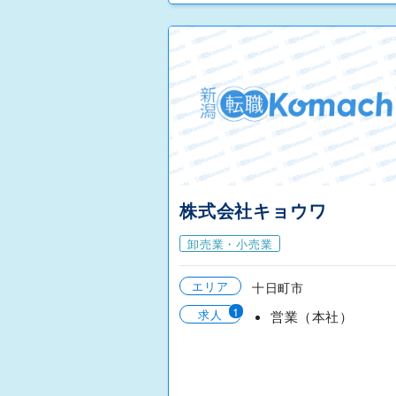
株式会社キョウワ
卸売業・小売業
エリア
十日町市
1
求人
営業（本社）