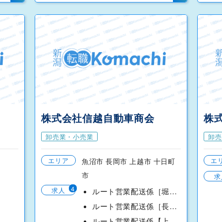
株式会社信越自動車商会
株
卸売業・小売業
卸売
エリア
エ
魚沼市 長岡市 上越市 十日町
市
求
4
求人
ルート営業配送係［堀之内営業所］
ルート営業配送係［長岡西営業所］
ルート営業配送係【上越営業所】