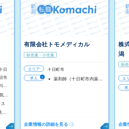
有限会社トモメディカル
株式
潟
卸売業・小売業
卸売
エリア
 十日
十日町市
1
魚沼市
求人
薬剤師（十日町市内薬局）
エ
...
求
管工事施工管理、電気施工管理
ンス
機械/電気/電子製品法人営業
企業情報の詳細を見る
企業