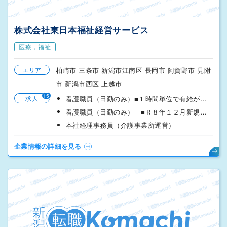
株式会社東日本福祉経営サービス
医療，福祉
エリア
柏崎市 三条市 新潟市江南区 長岡市 阿賀野市 見附
市 新潟市西区 上越市
15
求人
看護職員（日勤のみ）■１時間単位で有給が使える制度あり
看護職員（日勤のみ） ■Ｒ８年１２月新規オープン■燕三条
本社経理事務員（介護事業所運営）
企業情報の詳細を見る