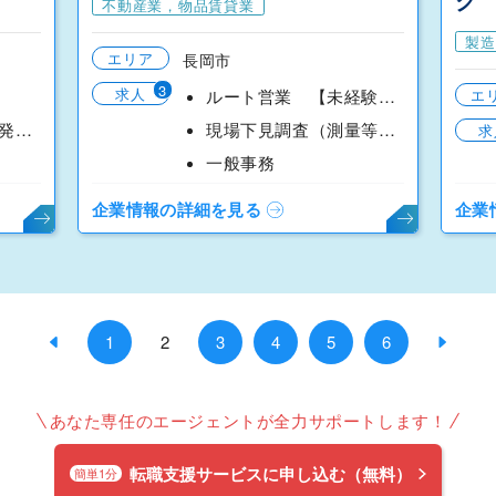
不動産業，物品賃貸業
製造
エリア
長岡市
3
求人
ルート営業 【未経験ＯＫ！個人ノルマはありません！】
エ
装置ＰＬＣ制御の開発設計
現場下見調査（測量等）・営業事務 【未経験ＯＫ！】
求
一般事務
企業情報の詳細を見る
企業
1
2
3
4
5
6
あなた専任のエージェントが全力サポートします！
転職支援サービスに申し込む（無料）
簡単1分