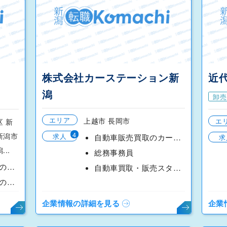
株式会社カーステーション新
近
潟
卸売
エリア
上越市 長岡市
エ
区 新
4
新潟市
求人
自動車販売買取のカーセブン 事務・電話応対スタッフ
求
..
総務事務員
医療機器・福祉機器のルート営業
自動車買取・販売スタッフ【カーセブン上越店】
医療機器・福祉機器のルート営業
企業情報の詳細を見る
企業