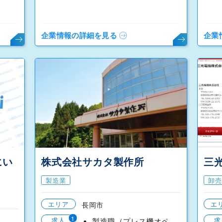
企業情報の詳細を見る
企業
にい
株式会社サカタ製作所
三
製造業
卸売
エリア
エ
長岡市
1
求人
求
製造職（プレス機オペレーター・組立）