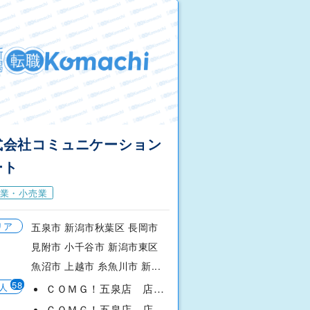
式会社コミュニケーション
ート
業・小売業
リア
五泉市 新潟市秋葉区 長岡市
見附市 小千谷市 新潟市東区
魚沼市 上越市 糸魚川市 新...
58
人
ＣＯＭＧ！五泉店 店長候補 （五泉市）
ＣＯＭＧ！五泉店 店長候補／地域限定 （五泉市）