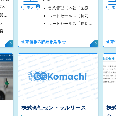
3
西区
求人
求
営業管理【本社（医療部）】
焼肉きんぐの店舗運営スタッフ◆月８～９日休み（中央区）
ルートセールス【長岡本社】ＬＰ燃料課
大阪王将の店舗運営スタッフ◆月８～９日休み（中央区）
ルートセールス【長岡鋳鋼原料部】
焼肉きんぐの店舗運営スタッフ◆月８～９日休み（秋葉区）
企業情報の詳細を見る
企業
株式会社セントラルリース
株
ク