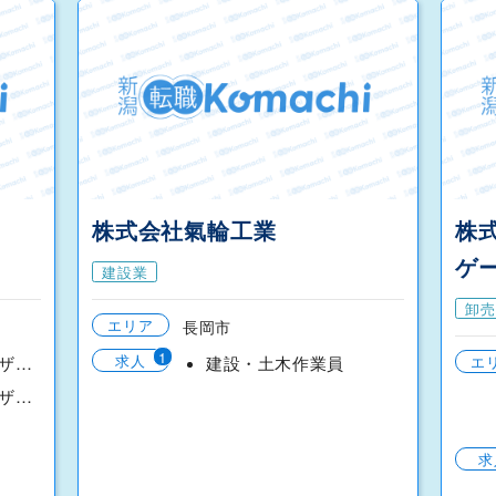
株式会社氣輪工業
株
ゲ
建設業
卸売
エリア
長岡市
1
求人
ライセンスアドバイザー（上越校）
建設・土木作業員
エ
ライセンスアドバイザー（長岡校）
求