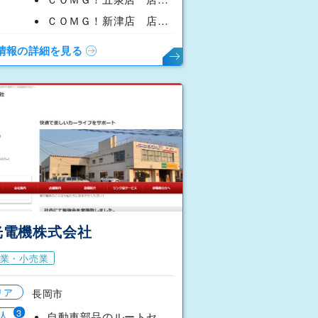
ＣＯＭＧ！新津店 店長候補（秋葉区程島葦の中）
情報の詳細を見る
光電機株式会社
業・小売業
リア
長岡市
3
人
自動車部品のルートセールス