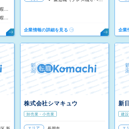
ルート配送／夏季休暇９連休！／コープデリ中越センター
ルート配送／夏季休暇９連休！／コープデリ下越センター
企業情報の詳細を見る
企業
株式会社シマキュウ
新
卸売業・小売業
建設
エリア
エ
区 新
長岡市