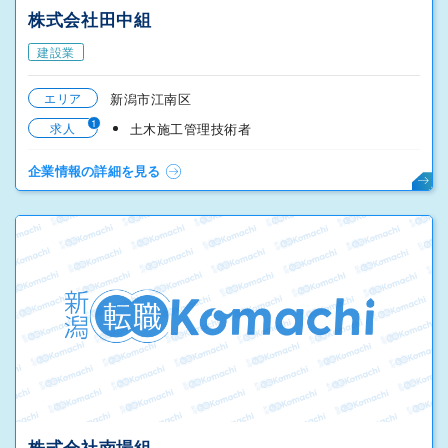
株式会社田中組
建設業
エリア
新潟市江南区
1
求人
土木施工管理技術者
企業情報の詳細を見る
株式会社南場組