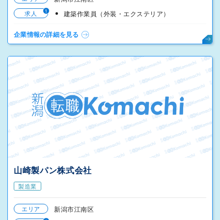
1
求人
建築作業員（外装・エクステリア）
企業情報の詳細を見る
山崎製パン株式会社
製造業
エリア
新潟市江南区