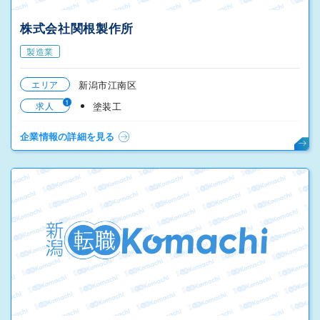
株式会社関根製作所
製造業
エリア
新潟市江南区
1
求人
塗装工
企業情報の詳細を見る