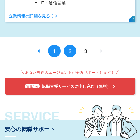
IT・通信営業
企業情報の詳細を見る
1
2
3
あなた専任のエージェントが全力サポートします！
転職支援サービスに申し込む（無料）
簡単1分
SERVICE
安心の転職サポート