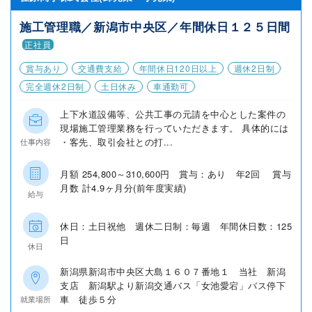
施工管理職／新潟市中央区／年間休日１２５日間
正社員
賞与あり
交通費支給
年間休日120日以上
週休2日制
完全週休2日制
土日休み
車通勤可
上下水道設備等、公共工事の元請を中心とした案件の
現場施工管理業務を行っていただきます。 具体的には
・客先、取引会社との打...
仕事内容
月額 254,800～310,600円 賞与：あり 年2回 賞与
月数 計4.9ヶ月分(前年度実績)
給与
休日：土日祝他 週休二日制：毎週 年間休日数：125
日
休日
新潟県新潟市中央区大島１６０７番地１ 当社 新潟
支店 新潟駅より新潟交通バス「女池愛宕」バス停下
車 徒歩５分
就業場所