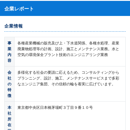
企業レポート
企業情報
事
各種産業機械の販売及び上・下水道関係、各種水処理、産業
業
廃棄物処理等の計画、設計、施工とメンテナンス業務。水と
内
空気の環境保全プラント技術のエンジニアリング業務
容
会
多様化する社会の要請に応えるため、コンサルティングから
社
プランニング、設計、施工、メンテナンスサービスまで多彩
の
なエンジニア集団、その信頼の輪を着実に広げています。
特
徴
本
東京都中央区日本橋茅場町３丁目９番１０号
社
所
在