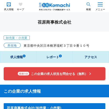
求人情報
キープ
検索
メニュー
荏原商事株式会社
卸売業・小売業
所在地
東京都中央区日本橋茅場町３丁目９番１０号
1
1
求人情報
レポート
アクセス
この企業の求人状況を問合せる（無料）
簡単1分
この企業の求人情報
荏原商事株式会社(卸売業・小売業)