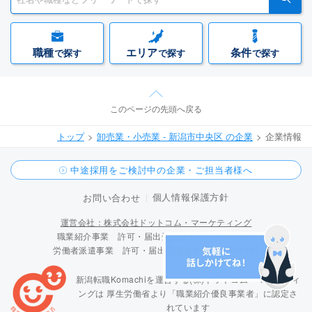
職種
エリア
条件
で探す
で探す
で探す
このページの先頭へ戻る
トップ
卸売業・小売業 - 新潟市中央区 の企業
企業情報
中途採用をご検討中の企業・ご担当者様へ
個人情報保護方針
お問い合わせ
運営会社：株式会社ドットコム・マーケティング
職業紹介事業 許可・届出受理番号 15-ユ-300096
労働者派遣事業 許可・届出受理番号 派 15-300424
新潟転職Komachiを運営する(株)ドットコム・マーケティ
ングは
厚生労働省より「職業紹介優良事業者」に認定さ
れています