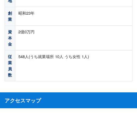
地
創
昭和23年
業
資
2億0万円
本
金
従
548人(うち就業場所 10人 うち女性 1人)
業
員
数
アクセスマップ