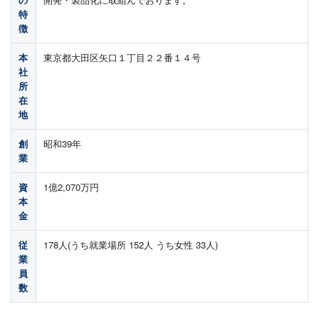
特
徴
本
東京都大田区矢口１丁目２２番１４号
社
所
在
地
創
昭和39年
業
資
1億2,070万円
本
金
従
178人(うち就業場所 152人 うち女性 33人)
業
員
数