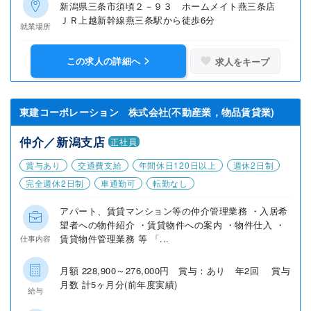
新潟県三条市須頃２－９３ ホームメイト燕三条店
ＪＲ上越新幹線燕三条駅から徒歩6分
就業場所
この求人の詳細へ
求人をキープ
東建コーポレーション 株式会社(不動産業，物品賃貸業)
仲介／新潟支店
正社員
賞与あり
交通費支給
年間休日120日以上
週休2日制
完全週休2日制
車通勤可
転勤なし
アパート、賃貸マンション等の仲介管理業務 ・入居希
望者への物件紹介 ・賃貸物件への案内 ・物件仕入 ・
賃貸物件管理業務 等 「...
仕事内容
月額 228,900～276,000円 賞与：あり 年2回 賞与
月数 計5ヶ月分(前年度実績)
給与