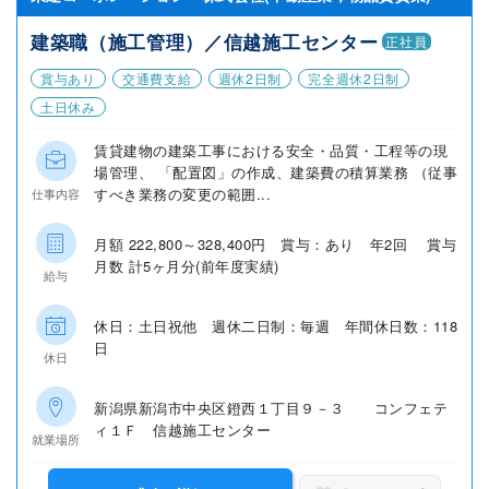
建築職（施工管理）／信越施工センター
正社員
賞与あり
交通費支給
週休2日制
完全週休2日制
土日休み
賃貸建物の建築工事における安全・品質・工程等の現
場管理、 「配置図」の作成、建築費の積算業務 （従事
すべき業務の変更の範囲...
仕事内容
月額 222,800～328,400円 賞与：あり 年2回 賞与
月数 計5ヶ月分(前年度実績)
給与
休日：土日祝他 週休二日制：毎週 年間休日数：118
日
休日
新潟県新潟市中央区鐙西１丁目９－３ コンフェテ
ィ１Ｆ 信越施工センター
就業場所