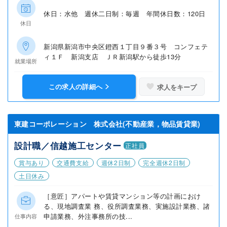
休日：水他 週休二日制：毎週 年間休日数：120日
休日
新潟県新潟市中央区鐙西１丁目９番３号 コンフェテ
ィ１Ｆ 新潟支店 ＪＲ新潟駅から徒歩13分
就業場所
この求人の詳細へ
求人をキープ
東建コーポレーション 株式会社(不動産業，物品賃貸業)
設計職／信越施工センター
正社員
賞与あり
交通費支給
週休2日制
完全週休2日制
土日休み
［意匠］アパートや賃貸マンション等の計画におけ
る、現地調査業 務、役所調査業務、実施設計業務、諸
申請業務、外注事務所の技...
仕事内容