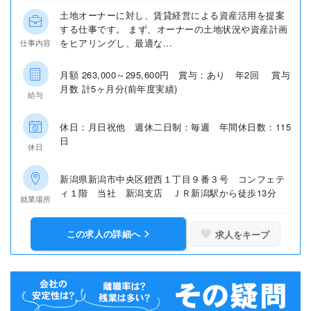
土地オーナーに対し、賃貸経営による資産活用を提案
する仕事です。 まず、オーナーの土地状況や資産計画
をヒアリングし、最適な...
仕事内容
月額 263,000～295,600円 賞与：あり 年2回 賞与
月数 計5ヶ月分(前年度実績)
給与
休日：月日祝他 週休二日制：毎週 年間休日数：115
日
休日
新潟県新潟市中央区鐙西１丁目９番３号 コンフェテ
ィ１階 当社 新潟支店 ＪＲ新潟駅から徒歩13分
就業場所
この求人の詳細へ
求人をキープ