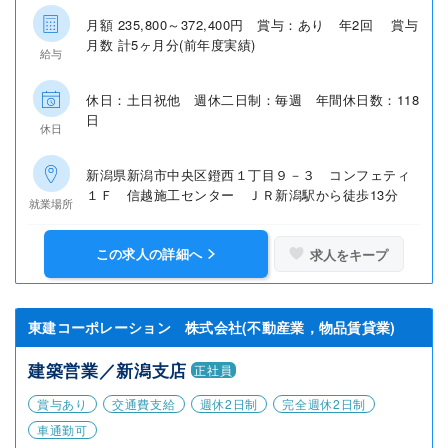
月額 235,800～372,400円 賞与：あり 年2回 賞与
月数 計5ヶ月分(前年度実績)
給与
休日：土日祝他 週休二日制：毎週 年間休日数：118
日
休日
新潟県新潟市中央区鐙西１丁目９－３ コンフェティ
１Ｆ 信越施工センター ＪＲ新潟駅から徒歩13分
就業場所
この求人の詳細へ
求人をキープ
東建コーポレーション 株式会社(不動産業，物品賃貸業)
建築営業／新潟支店
正社員
賞与あり
交通費支給
週休2日制
完全週休2日制
車通勤可