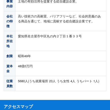
事業
土地の有効活用を提案する総合建設企業。
内容
会社
高い技術力の高耐震、バリアフリーなど、社会的意義のあ
の特
る商品を通じて、地域に貢献する総合建設企業です。
徴
本社
愛知県名古屋市中区丸の内２丁目１番３３号
所在
地
創業
昭和49年
資本
48億0万円
金
従業
5680人(うち就業場所 23人 うち女性 4人 うちパート 1人)
員数
アクセスマップ