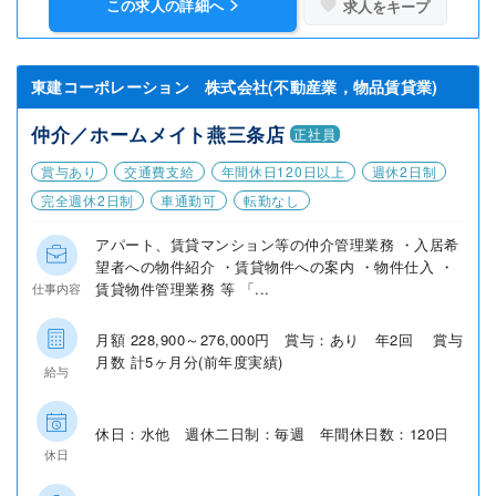
この求人の詳細へ
求人をキープ
東建コーポレーション 株式会社(不動産業，物品賃貸業)
仲介／ホームメイト燕三条店
正社員
賞与あり
交通費支給
年間休日120日以上
週休2日制
完全週休2日制
車通勤可
転勤なし
アパート、賃貸マンション等の仲介管理業務 ・入居希
望者への物件紹介 ・賃貸物件への案内 ・物件仕入 ・
賃貸物件管理業務 等 「...
仕事内容
月額 228,900～276,000円 賞与：あり 年2回 賞与
月数 計5ヶ月分(前年度実績)
給与
休日：水他 週休二日制：毎週 年間休日数：120日
休日