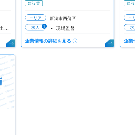
建設業
建設
エリア
エ
新潟市西蒲区
1
求人
求
現場監理（管工事・土木工事）
現場監督
企業情報の詳細を見る
企業