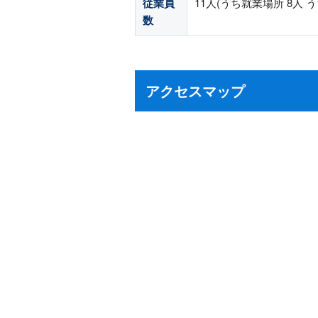
従業員
11人(うち就業場所 8人 う
数
アクセスマップ