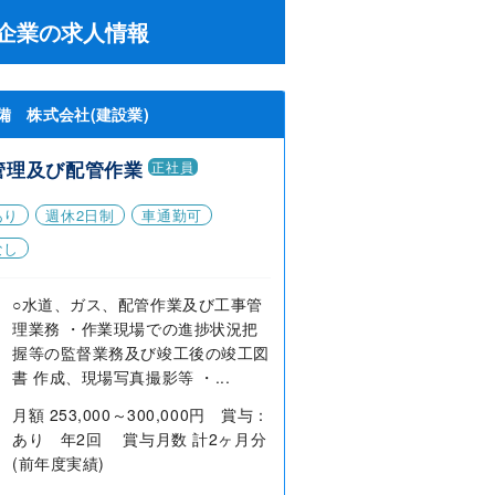
企業の求人情報
備 株式会社(建設業)
管理及び配管作業
正社員
あり
週休2日制
車通勤可
なし
○水道、ガス、配管作業及び工事管
理業務 ・作業現場での進捗状況把
握等の監督業務及び竣工後の竣工図
書 作成、現場写真撮影等 ・...
月額 253,000～300,000円 賞与：
あり 年2回 賞与月数 計2ヶ月分
(前年度実績)