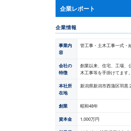
企業レポート
企業情報
事業内
管工事・土木工事一式・
容
会社の
創業以来、住宅、工場、
特徴
木工事等を手掛けてます
本社所
新潟県新潟市西蒲区羽黒
在地
創業
昭和48年
資本金
1,000万円