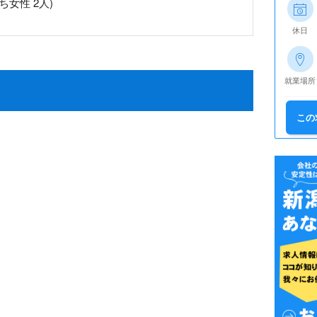
ち女性 2人)
休日
就業場所
この