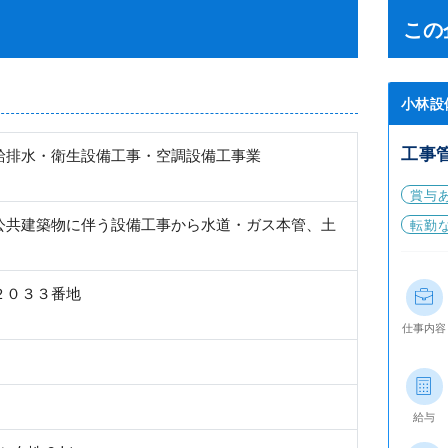
この
小林設
工事
給排水・衛生設備工事・空調設備工事業
賞与
公共建築物に伴う設備工事から水道・ガス本管、土
転勤
。
２０３３番地
仕事内容
給与