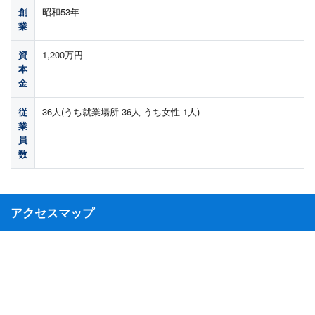
創
昭和53年
業
資
1,200万円
本
金
従
36人(うち就業場所 36人 うち女性 1人)
業
員
数
アクセスマップ