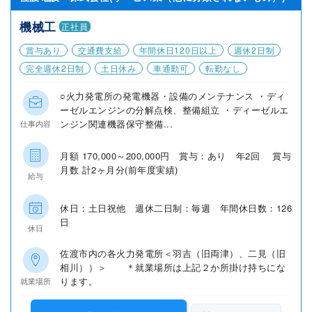
機械工
正社員
賞与あり
交通費支給
年間休日120日以上
週休2日制
完全週休2日制
土日休み
車通勤可
転勤なし
○火力発電所の発電機器・設備のメンテナンス ・ディ
ーゼルエンジンの分解点検、整備組立 ・ディーゼルエ
ンジン関連機器保守整備...
仕事内容
月額 170,000～200,000円 賞与：あり 年2回 賞与
月数 計2ヶ月分(前年度実績)
給与
休日：土日祝他 週休二日制：毎週 年間休日数：126
日
休日
佐渡市内の各火力発電所＜羽吉（旧両津）、二見（旧
相川））＞ ＊就業場所は上記２か所掛け持ちにな
ります。
就業場所