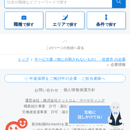
職種
エリア
条件
で探す
で探す
で探す
このページの先頭へ戻る
トップ
サービス業（他に分類されないもの） - 佐渡市 の企業
企業情報
中途採用をご検討中の企業・ご担当者様へ
個人情報保護方針
お問い合わせ
運営会社：株式会社ドットコム・マーケティング
職業紹介事業 許可・届出受理番号 15-ユ-300096
労働者派遣事業 許可・届出受理番号 派 15-300424
新潟転職Komachiを運営する(株)ドットコム・マーケティ
ングは
厚生労働省より「職業紹介優良事業者」に認定さ