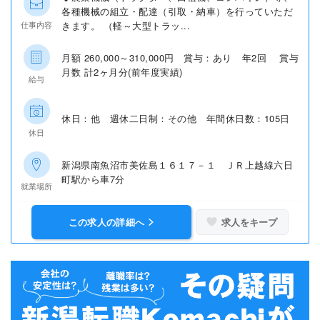
各種機械の組立・配達（引取・納車）を行っていただ
きます。 （軽～大型トラッ...
仕事内容
月額 260,000～310,000円 賞与：あり 年2回 賞与
月数 計2ヶ月分(前年度実績)
給与
休日：他 週休二日制：その他 年間休日数：105日
休日
新潟県南魚沼市美佐島１６１７－１ ＪＲ上越線六日
町駅から車7分
就業場所
この求人の詳細へ
求人をキープ