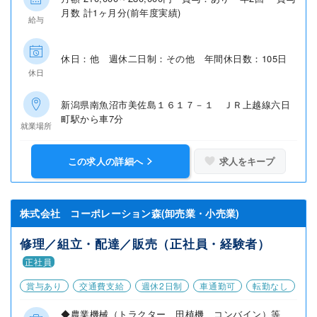
月数 計1ヶ月分(前年度実績)
給与
休日：他 週休二日制：その他 年間休日数：105日
休日
新潟県南魚沼市美佐島１６１７－１ ＪＲ上越線六日
町駅から車7分
就業場所
この求人の詳細へ
求人をキープ
株式会社 コーポレーション森(卸売業・小売業)
修理／組立・配達／販売（正社員・経験者）
正社員
賞与あり
交通費支給
週休2日制
車通勤可
転勤なし
◆農業機械（トラクター、田植機、コンバイン）等、