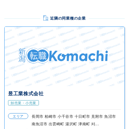
近隣の同業種の企業
昱工業株式会社
卸売業・小売業
エリア
長岡市 柏崎市 小千谷市 十日町市 見附市 魚沼市
南魚沼市 出雲崎町 湯沢町 津南町 刈...