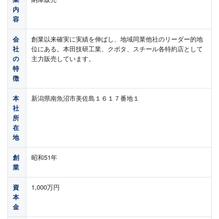
内
容
会
創業以来確実に実績を伸ばし、地域同業他社のリーダー的地
社
位にある。本田技研工業、クボタ、スチール各特約店として
の
主力販売しています。
特
徴
本
新潟県南魚沼市美佐島１６１７番地１
社
所
在
地
創
昭和51年
業
資
1,000万円
本
金