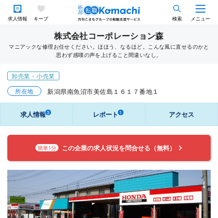
求人情報
キープ
検索
メニュー
株式会社コーポレーション森
マニアックな修理お任せください。ほほう、なるほど。こんな風に直せるのかと
思わず感嘆の声を上げること間違いなし。
卸売業・小売業
所在地
新潟県南魚沼市美佐島１６１７番地１
3
1
求人情報
レポート
アクセス
この企業の求人状況を問合せる（無料）
簡単1分