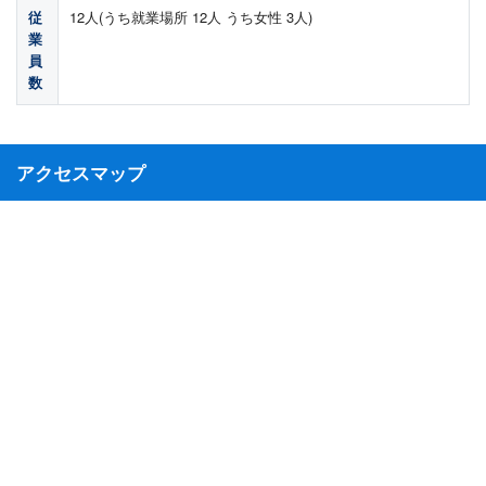
従
12人(うち就業場所 12人 うち女性 3人)
業
員
数
アクセスマップ