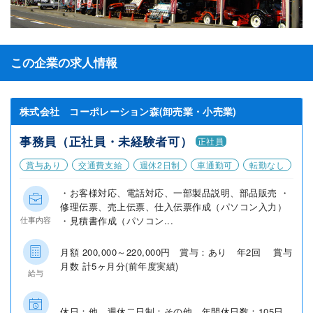
この企業の求人情報
株式会社 コーポレーション森(卸売業・小売業)
事務員（正社員・未経験者可）
正社員
賞与あり
交通費支給
週休2日制
車通勤可
転勤なし
・お客様対応、電話対応、一部製品説明、部品販売 ・
修理伝票、売上伝票、仕入伝票作成（パソコン入力）
・見積書作成（パソコン...
仕事内容
月額 200,000～220,000円 賞与：あり 年2回 賞与
月数 計5ヶ月分(前年度実績)
給与
休日：他 週休二日制：その他 年間休日数：105日