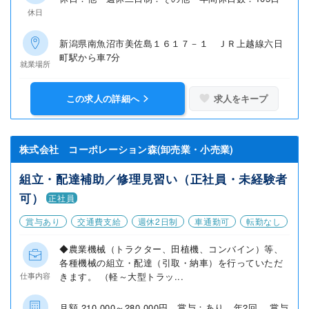
休日
新潟県南魚沼市美佐島１６１７－１ ＪＲ上越線六日
町駅から車7分
就業場所
この求人の詳細へ
求人をキープ
株式会社 コーポレーション森(卸売業・小売業)
組立・配達補助／修理見習い（正社員・未経験者
可）
正社員
賞与あり
交通費支給
週休2日制
車通勤可
転勤なし
◆農業機械（トラクター、田植機、コンバイン）等、
各種機械の組立・配達（引取・納車）を行っていただ
きます。 （軽～大型トラッ...
仕事内容
月額 210,000～280,000円 賞与：あり 年2回 賞与