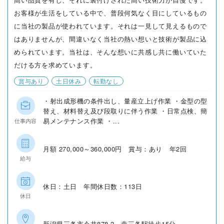
お客様が生活をしている中で、普段何気なく目にしているもの
に当社の製品が使われています。それは一見して見えるもので
はありませんが、間違いなく当社の熱い想いと技術が製品に込
められています。当社は、そんな想いに共感し共に働いていた
だける方を求めています。
賞与あり
土日休み
転勤なし
・射出成形機の条件出し、量産立上げ作業 ・金型の型
替え、材料替え及び段取りに伴う作業 ・日常点検、簡
易メンテナンス作業 ・...
仕事内容
月額 270,000～360,000円 賞与：あり 年2回
給与
休日：土日 年間休日数：113日
休日
新潟県三条市今井878-2 燕三条駅徒歩15分