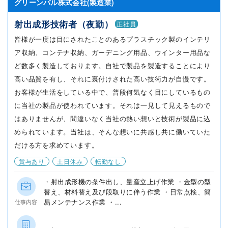
グリーンパル株式会社(製造業)
射出成形技術者（夜勤）
正社員
皆様が一度は目にされたことのあるプラスチック製のインテリ
ア収納、コンテナ収納、ガーデニング用品、ウインター用品な
ど数多く製造しております。自社で製品を製造することにより
高い品質を有し、それに裏付けされた高い技術力が自慢です。
お客様が生活をしている中で、普段何気なく目にしているもの
に当社の製品が使われています。それは一見して見えるもので
はありませんが、間違いなく当社の熱い想いと技術が製品に込
められています。当社は、そんな想いに共感し共に働いていた
だける方を求めています。
賞与あり
土日休み
転勤なし
・射出成形機の条件出し、量産立上げ作業 ・金型の型
替え、材料替え及び段取りに伴う作業 ・日常点検、簡
易メンテナンス作業 ・...
仕事内容