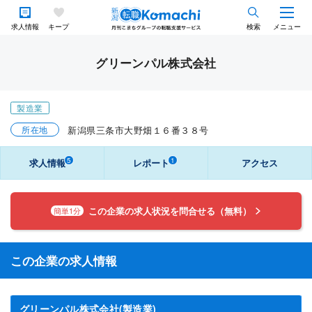
求人情報
キープ
検索
メニュー
グリーンパル株式会社
製造業
所在地
新潟県三条市大野畑１６番３８号
5
1
求人情報
レポート
アクセス
この企業の求人状況を問合せる（無料）
簡単1分
この企業の求人情報
グリーンパル株式会社(製造業)