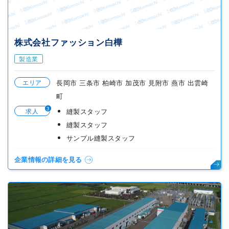
株式会社ファッション白樺
製造業
エリア
長岡市 三条市 柏崎市 加茂市 見附市 燕市 出雲崎
町
3
求人
縫製スタッフ
縫製スタッフ
サンプル縫製スタッフ
企業情報の詳細を見る