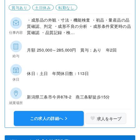
賞与あり
土日休み
転勤なし
・成形品の外観・寸法・機能検査 ・初品・量産品の品
質確認、判定 ・成形不良の分析 ・成形条件変更時の品
質確認 ・品質記録・検...
仕事内容
月額 250,000～285,000円 賞与：あり 年2回
給与
休日：土日 年間休日数：113日
休日
新潟県三条市今井878-2 燕三条駅徒歩15分
就業場所
この求人の詳細へ
求人をキープ