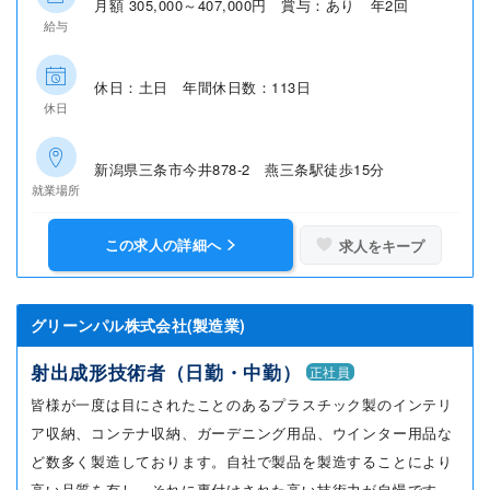
月額 305,000～407,000円 賞与：あり 年2回
給与
休日：土日 年間休日数：113日
休日
新潟県三条市今井878-2 燕三条駅徒歩15分
就業場所
この求人の詳細へ
求人をキープ
グリーンパル株式会社(製造業)
射出成形技術者（日勤・中勤）
正社員
皆様が一度は目にされたことのあるプラスチック製のインテリ
ア収納、コンテナ収納、ガーデニング用品、ウインター用品な
ど数多く製造しております。自社で製品を製造することにより
高い品質を有し、それに裏付けされた高い技術力が自慢です。