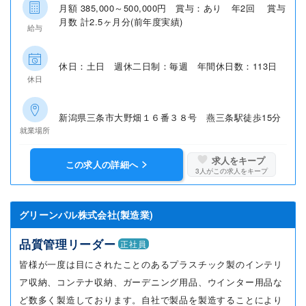
月額 385,000～500,000円 賞与：あり 年2回 賞与
月数 計2.5ヶ月分(前年度実績)
給与
休日：土日 週休二日制：毎週 年間休日数：113日
休日
新潟県三条市大野畑１６番３８号 燕三条駅徒歩15分
就業場所
求人をキープ
この求人の詳細へ
3
人がこの求人をキープ
グリーンパル株式会社(製造業)
品質管理リーダー
正社員
皆様が一度は目にされたことのあるプラスチック製のインテリ
ア収納、コンテナ収納、ガーデニング用品、ウインター用品な
ど数多く製造しております。自社で製品を製造することにより