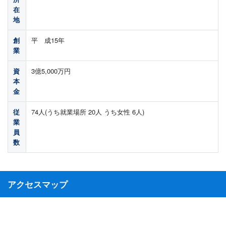
在
地
創
平 成15年
業
資
3億5,000万円
本
金
従
74人(うち就業場所 20人 うち女性 6人)
業
員
数
アクセスマップ