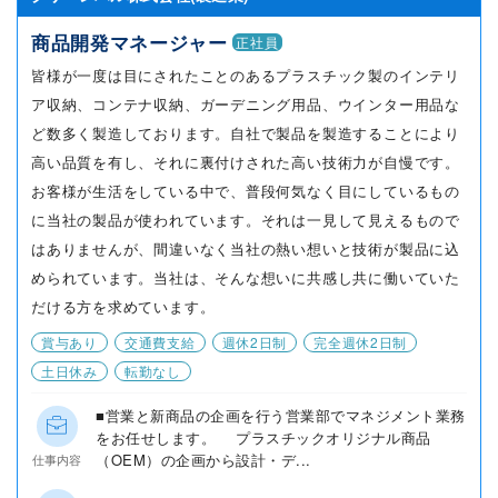
商品開発マネージャー
正社員
皆様が一度は目にされたことのあるプラスチック製のインテリ
ア収納、コンテナ収納、ガーデニング用品、ウインター用品な
ど数多く製造しております。自社で製品を製造することにより
高い品質を有し、それに裏付けされた高い技術力が自慢です。
お客様が生活をしている中で、普段何気なく目にしているもの
に当社の製品が使われています。それは一見して見えるもので
はありませんが、間違いなく当社の熱い想いと技術が製品に込
められています。当社は、そんな想いに共感し共に働いていた
だける方を求めています。
賞与あり
交通費支給
週休2日制
完全週休2日制
土日休み
転勤なし
■営業と新商品の企画を行う営業部でマネジメント業務
をお任せします。 プラスチックオリジナル商品
（OEM）の企画から設計・デ...
仕事内容