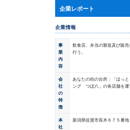
企業レポート
企業情報
事
飲食店、弁当の製造及び販売
業
行う。
内
容
会
あなたの街の台所：「ほっと
社
ング つぼ八」の各店舗を運
の
特
徴
本
新潟県佐渡市長木６７５番地
社