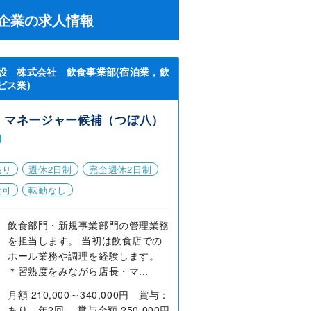
企業の求人情報
設 株式会社 飲食事業部(宿泊業，飲
ビス業)
・マネージャー候補（つぼ八）
あり
週休2日制
完全週休2日制
勤可
転勤なし
飲食部門・新規事業部門の管理業務
を担当します。 当初は飲食店での
ホール業務や調理を経験します。
＊習熟度をみながら店長・マ...
月額 210,000～340,000円 賞与：
あり 年2回 賞与金額 250,000円