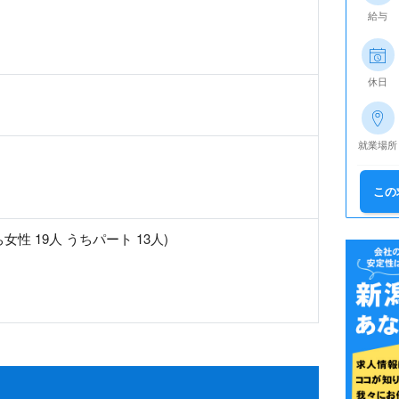
給与
休日
就業場所
この
ち女性 19人 うちパート 13人)