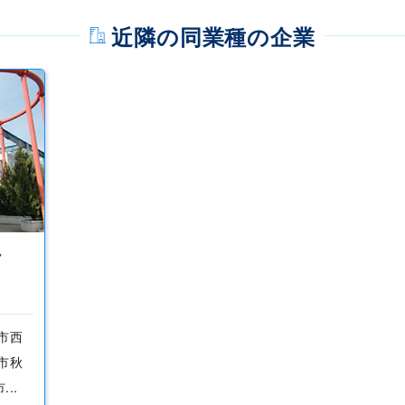
近隣の同業種の企業
ク
潟市西
潟市秋
..