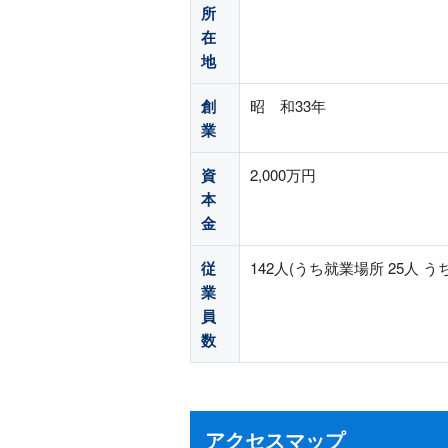
所
在
地
創
昭 和33年
業
資
2,000万円
本
金
従
142人(うち就業場所 25人 う
業
員
数
アクセスマップ