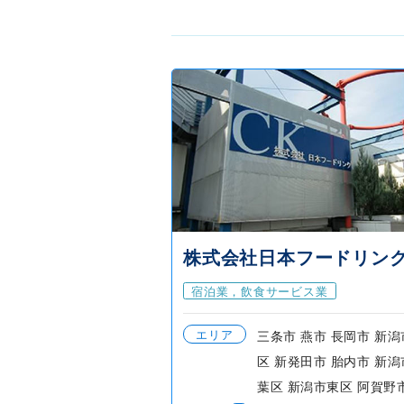
株式会社日本フードリン
宿泊業，飲食サービス業
エリア
三条市 燕市 長岡市 新
区 新発田市 胎内市 新
葉区 新潟市東区 阿賀野市.