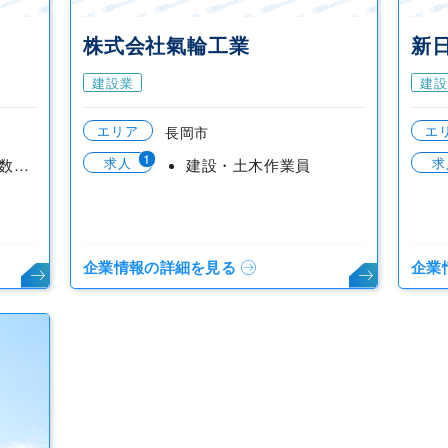
株式会社氣輪工業
新
建設業
建設
エリア
エ
長岡市
1
求人
求
ルート営業【勤続年数や成果に応じて昇進】
建設・土木作業員
企業情報の詳細を見る
企業