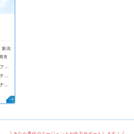
 新潟
長岡市
社内ＳＥ（ＩＴインフラ・ヘルプデスク）／中央区明石
住宅のアフターメンテナンス／東区山木戸
エクステリアプランナー（庭造り提案）／新潟市西区
あなた専任のエージェントが全力サポートします！