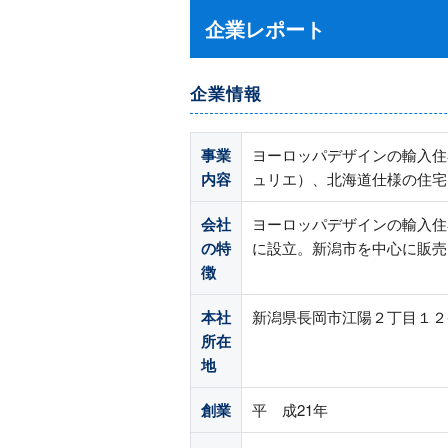
企業レポート
企業情報
事業
ヨーロッパデザインの輸入住
内容
ュリエ）、北海道仕様の住宅
会社
ヨーロッパデザインの輸入住
の特
に設立。新潟市を中心に販売
徴
本社
新潟県長岡市江陽２丁目１２
所在
地
創業
平 成21年