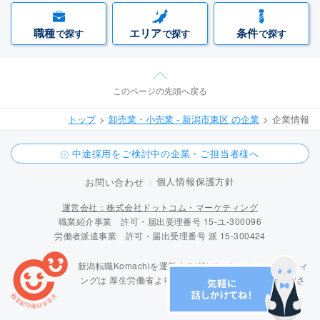
職種
エリア
条件
で探す
で探す
で探す
このページの先頭へ戻る
トップ
卸売業・小売業 - 新潟市東区 の企業
企業情報
中途採用をご検討中の企業・ご担当者様へ
個人情報保護方針
お問い合わせ
運営会社：株式会社ドットコム・マーケティング
職業紹介事業 許可・届出受理番号 15-ユ-300096
労働者派遣事業 許可・届出受理番号 派 15-300424
新潟転職Komachiを運営する(株)ドットコム・マーケティ
ングは
厚生労働省より「職業紹介優良事業者」に認定さ
れています