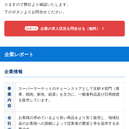
りますので弊社より確認いたします。
下のボタンよりお問合せください。
企業の求人状況を問合せる（無料）
簡単1分
企業レポート
企業情報
事
スーパーマーケットのチェーンストアとして生鮮４部門（青
業
果、精肉、鮮魚、総菜）を主力に、一般食料品及び日用雑貨
内
を販売しています。
容
会
お客様の求めているより良い商品をより安く販売し、地域社
社
会のお客様への貢献によって従業者の繁栄と幸を追求する企
の
業です。