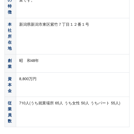
特
徴
本
新潟県新潟市東区紫竹７丁目１２番１号
社
所
在
地
創
昭 和48年
業
資
8,800万円
本
金
従
710人(うち就業場所 65人 うち女性 50人 うちパート 55人)
業
員
数