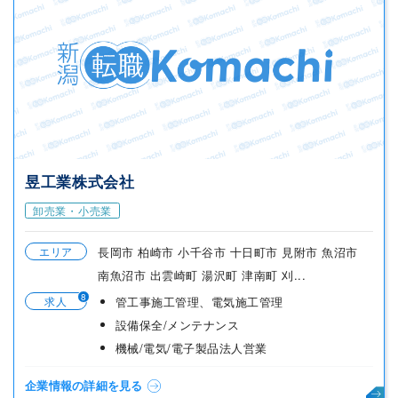
昱工業株式会社
卸売業・小売業
エリア
長岡市 柏崎市 小千谷市 十日町市 見附市 魚沼市
南魚沼市 出雲崎町 湯沢町 津南町 刈...
8
求人
管工事施工管理、電気施工管理
設備保全/メンテナンス
機械/電気/電子製品法人営業
企業情報の詳細を見る