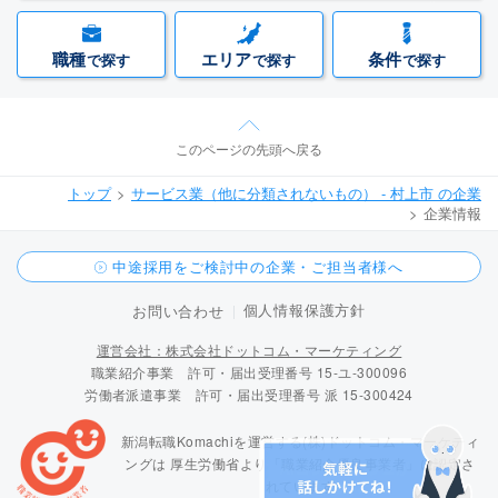
職種
エリア
条件
で探す
で探す
で探す
このページの先頭へ戻る
トップ
サービス業（他に分類されないもの） - 村上市 の企業
企業情報
中途採用をご検討中の企業・ご担当者様へ
個人情報保護方針
お問い合わせ
運営会社：株式会社ドットコム・マーケティング
職業紹介事業 許可・届出受理番号 15-ユ-300096
労働者派遣事業 許可・届出受理番号 派 15-300424
新潟転職Komachiを運営する(株)ドットコム・マーケティ
ングは
厚生労働省より「職業紹介優良事業者」に認定さ
れています