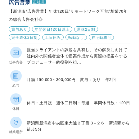
広告営業
正社員
【新潟市/広告営業】年休120日/リモートワーク可能/創業70年
の総合広告会社◎
賞与あり
年間休日120日以上
週休2日制
完全週休2日制
土日休み
転勤なし
在宅勤務可
担当クライアントの課題を共有し、その解決に向けて
社内外の関係者全体で提案作成から実際の提案をする
プロデューサー的役割を担...
仕事内容
月額 190,000～300,000円 賞与：あり 年2回
給与
休日：土日祝 週休二日制：毎週 年間休日数：120日
休日
新潟県新潟市中央区東大通２丁目３−２６ 新潟駅から
徒歩5分
就業場所